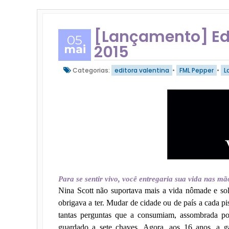
[Lançamento] Edi
05
2015
mai
Categorias:
editora valentina
•
FML Pepper
•
L
Para se sentir vivo, você entregaria sua vida nas m
Nina Scott não suportava mais a vida nômade e soli
obrigava a ter. Mudar de cidade ou de país a cada p
tantas perguntas que a consumiam, assombrada po
guardado a sete chaves. Agora, aos 16 anos, a ga