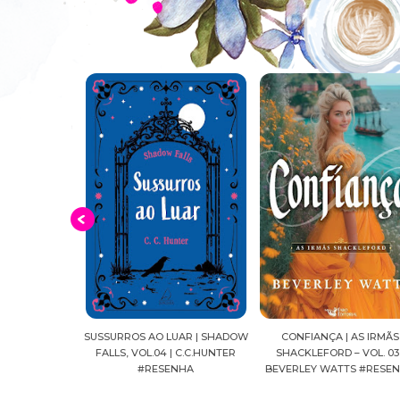
O DAS COPAS
SUSSURROS AO LUAR | SHADOW
CONFIANÇA | AS IRMÃS
ELLOZO RIBAS
FALLS, VOL.04 | C.C.HUNTER
SHACKLEFORD – VOL. 03 
NHAS
#RESENHA
BEVERLEY WATTS #RESE