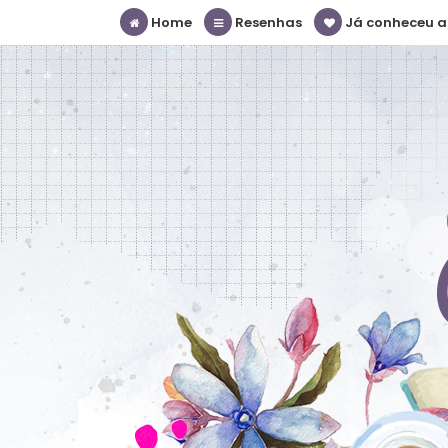
Home
Resenhas
Já conheceu a S