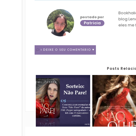
Bookhali
postado por
blog Len
Patricia
eles me 
1 DEIXE O SEU COMENTÁRIO ♥
Posts Relac