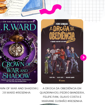
WN OF WAR AND SHADOW |
A DROGA DA OBEDIÊNCIA EM
MALDIÇÃ0 | 
J.R.WARD #RESENHA
QUADRINHOS | PEDRO BANDEIRA,
#R
FELIPE PAN, OLAVO COSTA E
MARIANE GUSMÃO #RESENHA