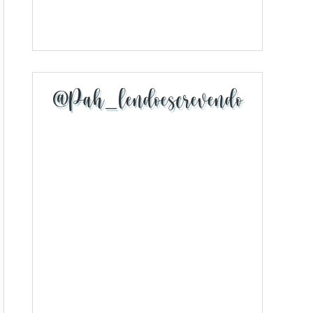
@pah_lendoescrevendo