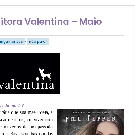
tora Valentina – Maio
ançamentos
•
não pare!
ãos da morte?
tária que sua mãe, Stela, a
iscar de olhos, conviver com
r mistérios de um passado
rota das estranhas pupilas