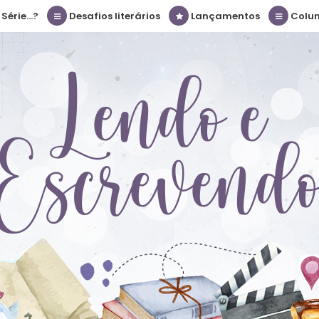
érie...?
Desafios literários
Lançamentos
Colu