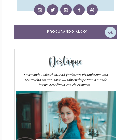
Destaque
O visconde Gabriel Atwood finalmente vislumbrava uma
reviravolta em sua sorte ― sobretudo porque o mundo
inteiro acreditava que ele estava m...