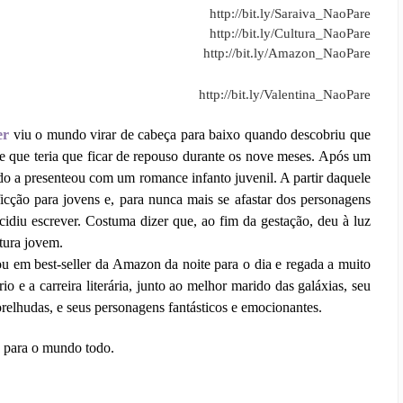
http://bit.ly/Saraiva_NaoPare
http://bit.ly/Cultura_NaoPare
http://bit.ly/Amazon_NaoPare
http://bit.ly/Valentina_
NaoPare
er
viu o mundo virar de cabeça para baixo quando descobriu que
 e que teria que ficar de repouso durante os nove meses. Após um
do a presenteou com um romance infanto juvenil. A partir daquele
icção para jovens e, para nunca mais se afastar dos personagens
idiu escrever. Costuma dizer que, ao fim da gestação, deu à luz
atura jovem.
ou em best-seller da Amazon da noite para o dia e regada a muito
io e a carreira literária, junto ao melhor marido das galáxias, seu
relhudas, e seus personagens fantásticos e emocionantes.
ica para o mundo todo.