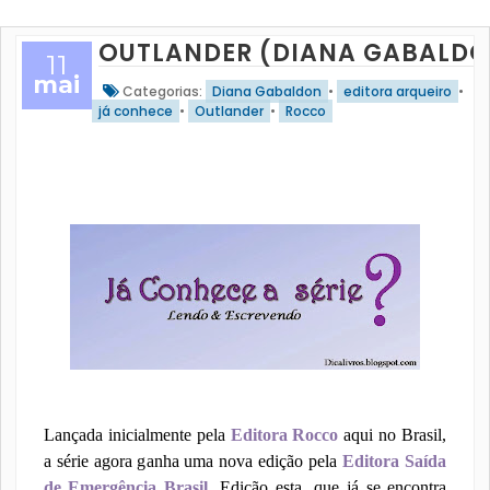
OUTLANDER (DIANA GABALD
11
mai
Categorias:
Diana Gabaldon
•
editora arqueiro
•
já conhece
•
Outlander
•
Rocco
Lançada inicialmente pela
Editora Rocco
aqui no Brasil,
a série agora ganha uma nova edição pela
Editora Saída
de Emergência Brasil
. Edição esta, que já se encontra