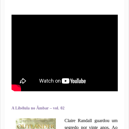
A Libélula no Âmbar – vol. 02
Claire Randall guardou um
segredo por vinte anos. Ao