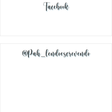
Facebook
@pah_lendoescrevendo