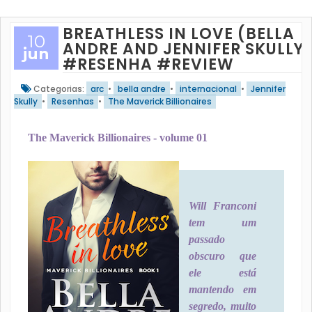
BREATHLESS IN LOVE (BELLA
10
ANDRE AND JENNIFER SKULLY
jun
#RESENHA #REVIEW
Categorias:
arc
•
bella andre
•
internacional
•
Jennifer
Skully
•
Resenhas
•
The Maverick Billionaires
The Maverick Billionaires - volume 01
Will Franconi
tem um
passado
obscuro que
ele está
mantendo em
segredo, muito