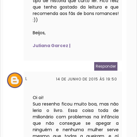
tipo de história que curto ler. Fico feliz
que tenha gostado da leitura e que
recomenda aos fãs de bons romances!
:))
Beijos,
Juliana Garcez |
Responder
L
14 DE JUNHO DE 2015 ÀS 19:50
Oi oi!
Sua resenha ficou muito boa, mas não
leria o livro. Essa coisa toda de
milionário com problemas na infância
que não consegue se apegar a
ninguém e nenhuma mulher serve
mesmo que todas a queiram, e aí