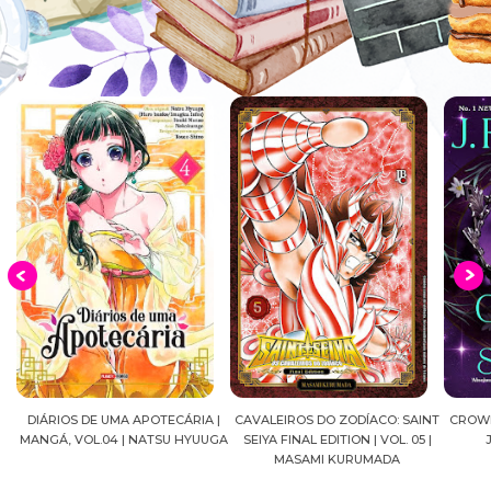
DIÁRIOS DE UMA APOTECÁRIA |
CAVALEIROS DO ZODÍACO: SAINT
CROWN
MANGÁ, VOL.04 | NATSU HYUUGA
SEIYA FINAL EDITION | VOL. 05 |
A
MASAMI KURUMADA