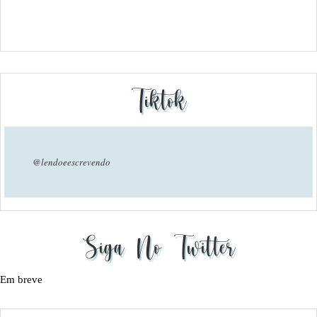
Tiktok
@lendoeescrevendo
Siga No Twitter
Em breve