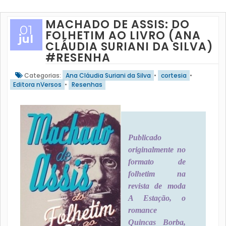
MACHADO DE ASSIS: DO
01
FOLHETIM AO LIVRO (ANA
jul
CLÁUDIA SURIANI DA SILVA)
#RESENHA
Categorias:
Ana Cláudia Suriani da Silva
•
cortesia
•
Editora nVersos
•
Resenhas
Publicado
originalmente no
formato de
folhetim na
revista de moda
A Estação, o
romance
Quincas Borba,