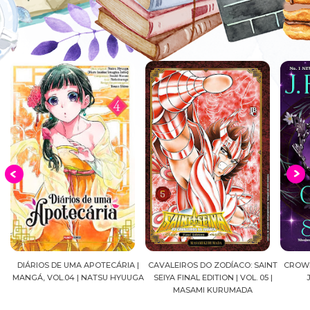
|
CAVALEIROS DO ZODÍACO: SAINT
CROWN OF WAR AND SHADOW |
A DR
GA
SEIYA FINAL EDITION | VOL. 05 |
J.R.WARD #RESENHA
QUADRI
MASAMI KURUMADA
FELI
MARI