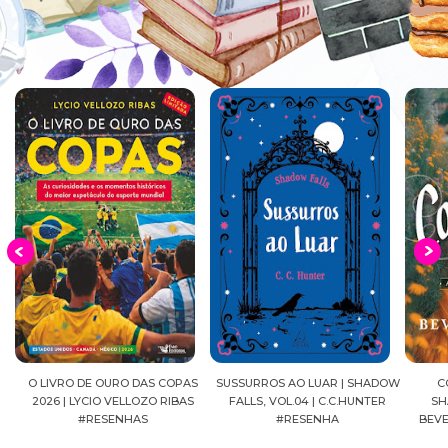
EIA
O LIVRO DE OURO DAS COPAS
SUSSURROS AO LUAR | SHADOW
C
2026 | LYCIO VELLOZO RIBAS
FALLS, VOL.04 | C.C.HUNTER
SH
#RESENHAS
#RESENHA
BEVE