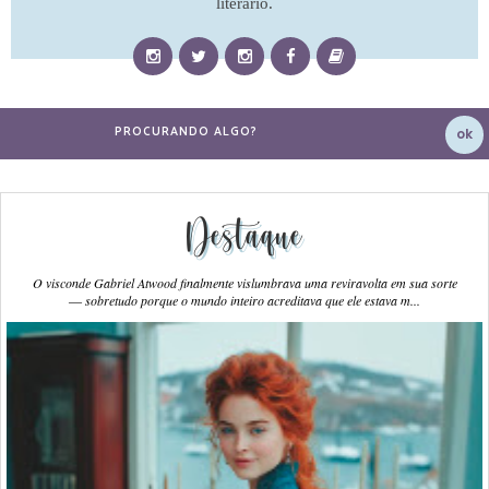
literário.
Destaque
O visconde Gabriel Atwood finalmente vislumbrava uma reviravolta em sua sorte
― sobretudo porque o mundo inteiro acreditava que ele estava m...