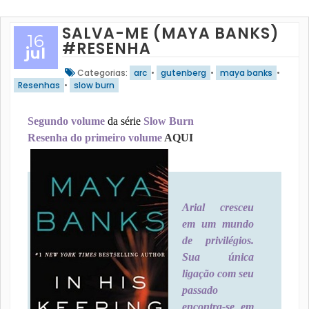
SALVA-ME (MAYA BANKS)
16
#RESENHA
jul
Categorias:
arc
•
gutenberg
•
maya banks
•
Resenhas
•
slow burn
Segundo volume
da série
Slow Burn
Resenha do primeiro volume
AQUI
Arial cresceu
em um mundo
de privilégios.
Sua única
ligação com seu
passado
encontra-se em