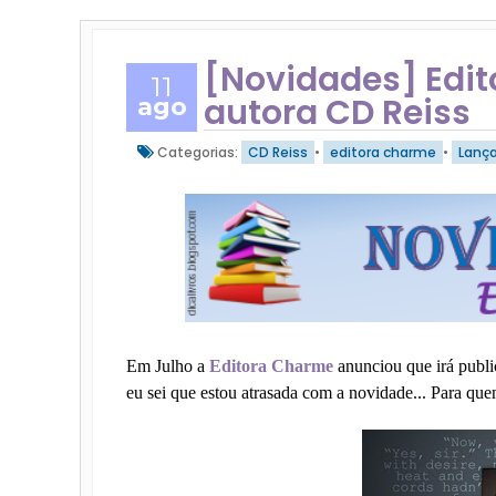
[Novidades] Edi
11
autora CD Reiss
ago
Categorias:
CD Reiss
•
editora charme
•
Lanç
Em Julho a
Editora Charme
anunciou que irá public
eu sei que estou atrasada com a novidade... Para que