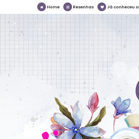
Home
Resenhas
Já conheceu a S