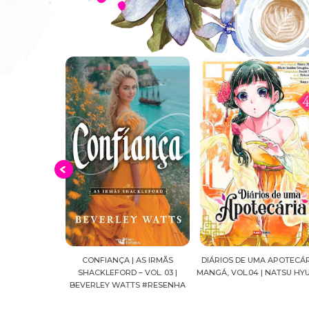
AR | SHADOW
CONFIANÇA | AS IRMÃS
DIÁRIOS DE UMA APOTECÁRI
 C.C.HUNTER
SHACKLEFORD – VOL. 03 |
MANGÁ, VOL.04 | NATSU HYU
HA
BEVERLEY WATTS #RESENHA