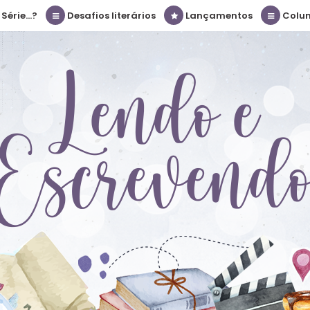
érie...?
Desafios literários
Lançamentos
Colu