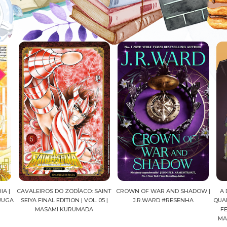
A |
CAVALEIROS DO ZODÍACO: SAINT
CROWN OF WAR AND SHADOW |
A 
UGA
SEIYA FINAL EDITION | VOL. 05 |
J.R.WARD #RESENHA
QUAD
MASAMI KURUMADA
FEL
MAR