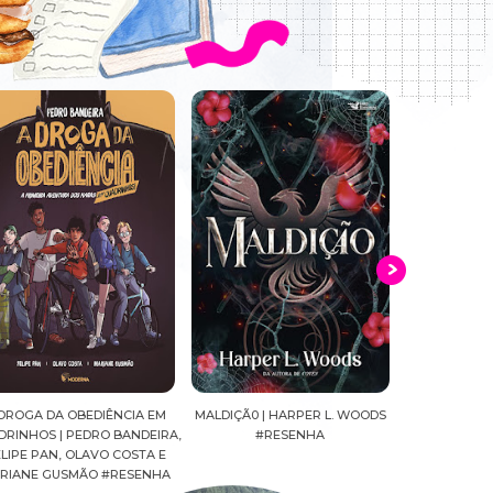
DROGA DA OBEDIÊNCIA EM
MALDIÇÃ0 | HARPER L. WOODS
CAVALEIROS DO
RINHOS | PEDRO BANDEIRA,
#RESENHA
SEIYA FINAL ED
IPE PAN, OLAVO COSTA E
MASAMI KURU
IANE GUSMÃO #RESENHA