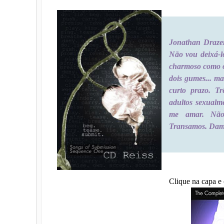
Jonathan Draze
Não vou deixá-l
charmoso como o
dois gumes... ma
curto prazo. T
adultos sexualmen
me amar. Não 
Transamos. Damo
Clique na capa e 