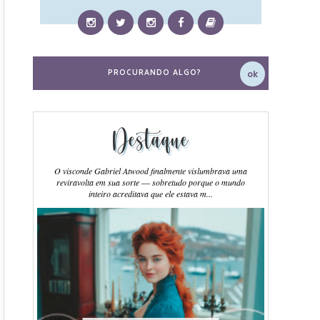
Destaque
O visconde Gabriel Atwood finalmente vislumbrava uma
reviravolta em sua sorte ― sobretudo porque o mundo
inteiro acreditava que ele estava m...