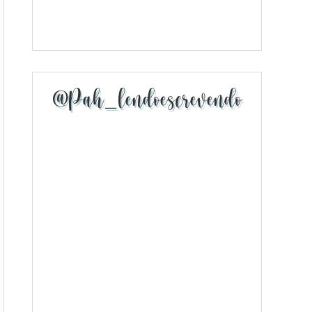
@pah_lendoescrevendo