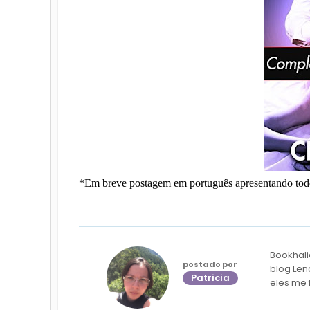
*Em breve postagem em português apresentando todos
Bookhali
postado por
blog Len
Patricia
eles me 