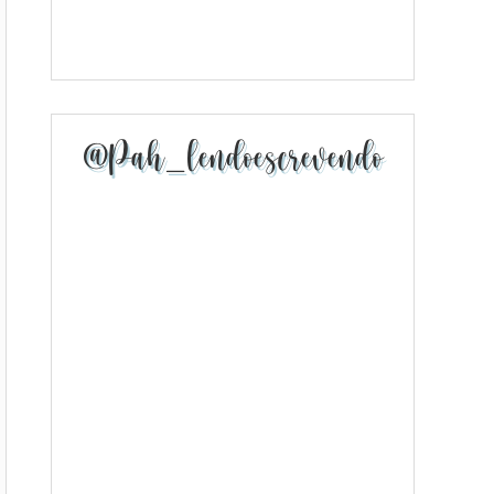
@pah_lendoescrevendo