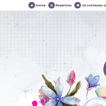
Home
Resenhas
Já conheceu a S