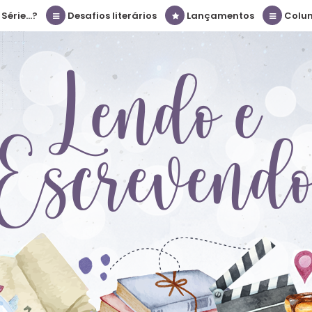
érie...?
Desafios literários
Lançamentos
Colu