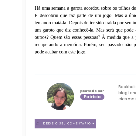
Há uma semana a garota acordou sobre os trilhos d
E descobriu que faz parte de um jogo. Mas a únic
tentando matá-la. Depois de ter sido traída por seu
um garoto que diz conhecê-la. Mas será que pode c
outros? Quem são essas pessoas? À medida que a p
recuperando a memória. Porém, seu passado não p
pode acabar com este jogo.
Bookhali
postado por
blog Len
Patricia
eles me 
1 DEIXE O SEU COMENTÁRIO ♥