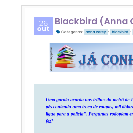
Blackbird (Anna 
26
out
Categorias:
anna carey
•
blackbird
•
Uma garota acorda nos trilhos do metrô de
pés contendo uma troca de roupas, mil dólar
ligue para a polícia”. Perguntas rodopiam
fez?