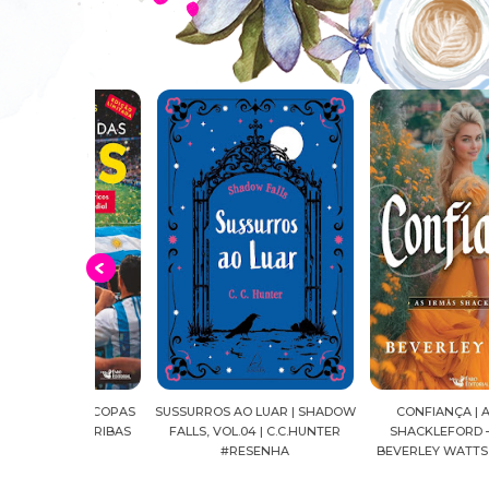
O DAS COPAS
SUSSURROS AO LUAR | SHADOW
CONFIANÇA | AS IRMÃS
ELLOZO RIBAS
FALLS, VOL.04 | C.C.HUNTER
SHACKLEFORD – VOL. 03 
NHAS
#RESENHA
BEVERLEY WATTS #RESE