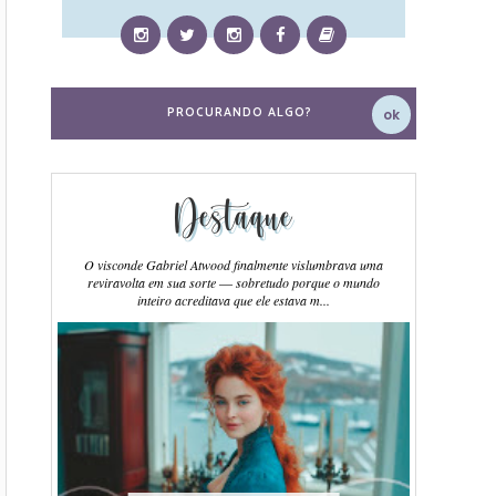
Destaque
O visconde Gabriel Atwood finalmente vislumbrava uma
reviravolta em sua sorte ― sobretudo porque o mundo
inteiro acreditava que ele estava m...