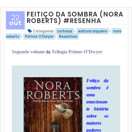
FEITIÇO DA SOMBRA (NORA
22
ROBERTS) #RESENHA
out
Categorias:
cortesia
•
editora arqueiro
•
nora
roberts
•
Primos O’Dwyer
•
Resenhas
Segundo volume
da
Trilogia Primos O’Dwyer
Feitiço da
sombra é
uma
emocionan
te história
sobre os
maiores
poderes