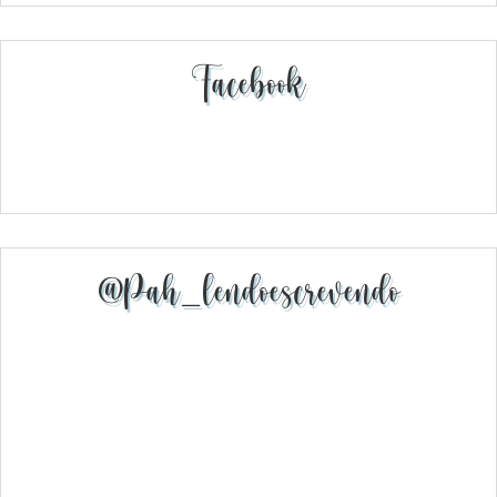
Facebook
@pah_lendoescrevendo