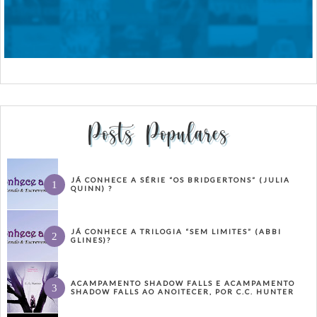
Posts Populares
JÁ CONHECE A SÉRIE “OS BRIDGERTONS” (JULIA
QUINN) ?
JÁ CONHECE A TRILOGIA “SEM LIMITES” (ABBI
GLINES)?
ACAMPAMENTO SHADOW FALLS E ACAMPAMENTO
SHADOW FALLS AO ANOITECER, POR C.C. HUNTER