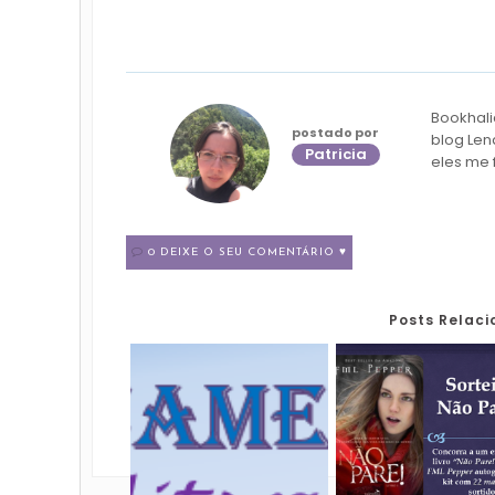
Bookhali
postado por
blog Len
Patricia
eles me 
0 DEIXE O SEU COMENTÁRIO ♥
Posts Relac