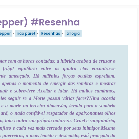
Pepper) #Resenha
Pepper
•
não pare!
•
Resenhas
•
trilogia
star com as horas contadas: a híbrida acabou de cruzar o
 frágil equilíbrio entre os quatro clãs encontra-se
ente ameaçado. Há milênios forças ocultas espreitam,
 apenas o momento de emergir das sombras e mostrar
ugir e sobreviver. Aceitar e lutar. Há muitos caminhos,
les seguir se a Morte possui várias faces?
Nina acorda
a e a morte na terceira dimensão, levada para a sombria
ard, o nada confiável resgatador de apaixonantes olhos
a, luta contra sua própria natureza. Cruel e sanguinário,
onfuso e cada vez mais cercado por seus inimigos.
Mesmo
 guerreiros, o mais temido e destemido, está protegido da