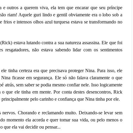
 e outros a querem viva, ela tem que encarar que seu príncipe
não riam! Aquele guri lindo e gentil obviamente era o lobo sob a
de frios e intensos olhos azul turquesa estava se transformando no
(Rick) estava lutando contra a sua natureza assassina. Ele que foi
s resgatadores, não estava sabendo lidar com os sentimentos
ele tinha certeza era que precisava proteger Nina. Para isso, ele
Nina ficasse em segurança. Ele só não falava claramente o que
é atrás, sem saber se podia mesmo confiar nele. Isso logicamente
 o que ele tinha em mente. Por conta destes desencontros, Rick
principalmente pelo carinho e confiança que Nina tinha por ele.
 nervos. Chorando e reclamando muito. Deixando-se levar sem
ado momento ela acorda e quer tomar sua vida, ou pelo menos o
 o que ela vai decidir ou pensar...