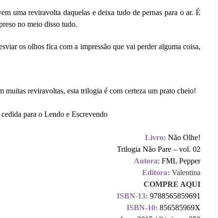
m uma reviravolta daquelas e deixa tudo de pernas para o ar. É
ê preso no meio disso tudo.
desviar os olhos fica com a impressão que vai perder alguma coisa,
uitas reviravoltas, esta trilogia é com certeza um prato cheio!
e cedida para o Lendo e Escrevendo
Livro:
Não Olhe!
Trilogia Não Pare – vol. 02
Autora
: FML Pepper
Editora:
Valentina
COMPRE AQUI
ISBN-13:
9788565859691
ISBN-10:
856585969X