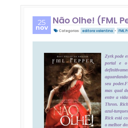
Não Olhe! (FML 
25
nov
Categorias:
editora valentina
•
FML 
Zyrk pode e
portal e o
definitivam
aguardando
seu poder.
F
mas qual de
entre a vid
Thron. Rich
azul-turques
Rick está c
o melhor dos