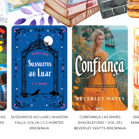
ADOW
CONFIANÇA | AS IRMÃS
DIÁRIOS DE UMA APOTECÁRIA |
CAV
ER
SHACKLEFORD – VOL. 03 |
MANGÁ, VOL.04 | NATSU HYUUGA
SEI
BEVERLEY WATTS #RESENHA