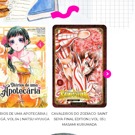
ALEIROS DO ZODÍACO: SAINT
CROWN OF WAR AND SHADOW |
A DROGA DA
YA FINAL EDITION | VOL. 05 |
J.R.WARD #RESENHA
QUADRINHOS |
MASAMI KURUMADA
FELIPE PAN
MARIANE GU