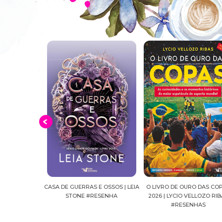
E OSSOS | LEIA
O LIVRO DE OURO DAS COPAS
SUSSURROS AO LUAR | SH
ESENHA
2026 | LYCIO VELLOZO RIBAS
FALLS, VOL.04 | C.C.HUNT
#RESENHAS
#RESENHA