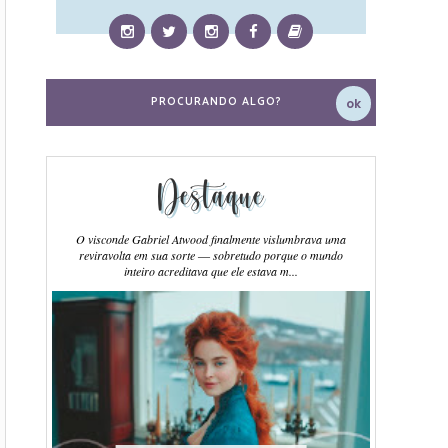
Destaque
O visconde Gabriel Atwood finalmente vislumbrava uma
reviravolta em sua sorte ― sobretudo porque o mundo
inteiro acreditava que ele estava m...