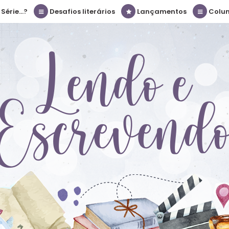
érie...?
Desafios literários
Lançamentos
Colu