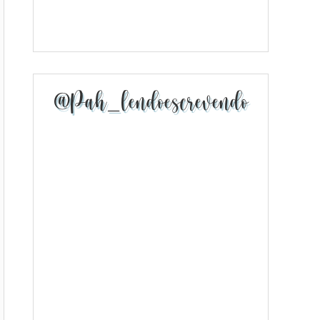
@pah_lendoescrevendo