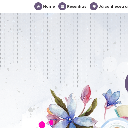
Home
Resenhas
Já conheceu a S