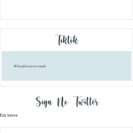
Tiktok
@lendoeescrevendo
Siga No Twitter
Em breve