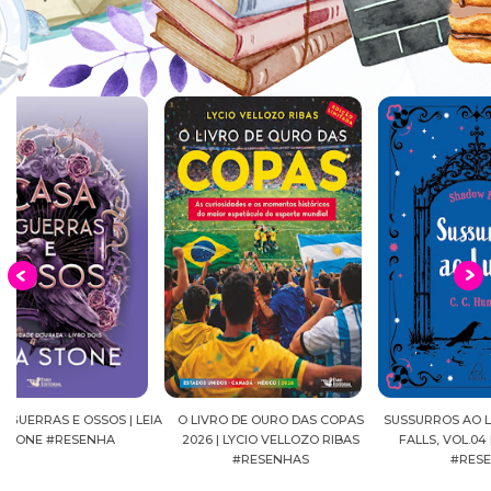
EIA
O LIVRO DE OURO DAS COPAS
SUSSURROS AO LUAR | SHADOW
C
2026 | LYCIO VELLOZO RIBAS
FALLS, VOL.04 | C.C.HUNTER
SH
#RESENHAS
#RESENHA
BEVE