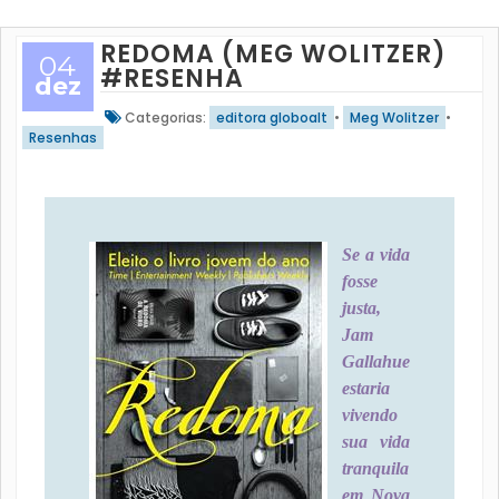
REDOMA (MEG WOLITZER)
04
#RESENHA
dez
Categorias:
editora globoalt
•
Meg Wolitzer
•
Resenhas
Se a vida
fosse
justa,
Jam
Gallahue
estaria
vivendo
sua vida
tranquila
em Nova