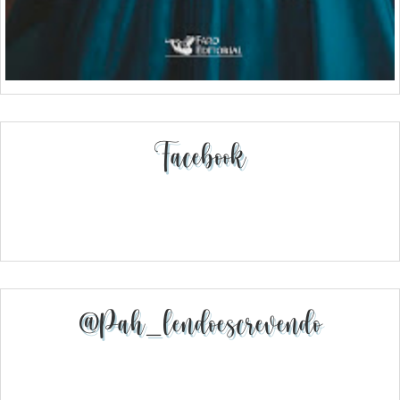
Facebook
@pah_lendoescrevendo