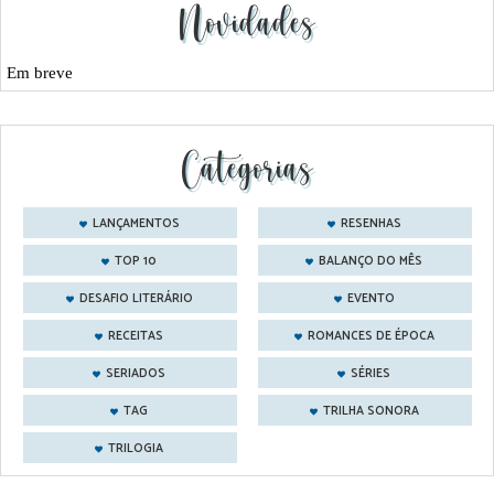
Novidades
Em breve
Categorias
LANÇAMENTOS
RESENHAS
TOP 10
BALANÇO DO MÊS
DESAFIO LITERÁRIO
EVENTO
RECEITAS
ROMANCES DE ÉPOCA
SERIADOS
SÉRIES
TAG
TRILHA SONORA
TRILOGIA