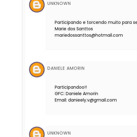
UNKNOWN
Participando e torcendo muito para s
Marie dos Santtos
mariedossanttos@hotmail.com
DANIELE AMORIN
Participandoo!!
GFC: Daniele Amorin
Email: danieely.v@gmail.com
UNKNOWN