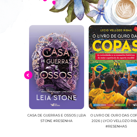
E OSSOS | LEIA
O LIVRO DE OURO DAS COPAS
SUSSURROS AO LUAR | SH
ESENHA
2026 | LYCIO VELLOZO RIBAS
FALLS, VOL.04 | C.C.HUNT
#RESENHAS
#RESENHA