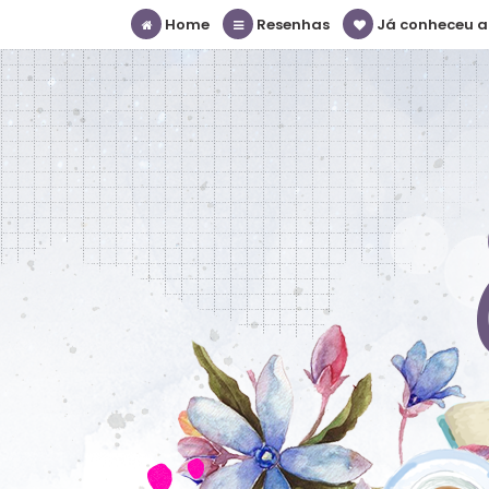
Home
Resenhas
Já conheceu a S