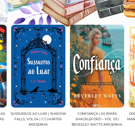
ADOW
CONFIANÇA | AS IRMÃS
DIÁRIOS DE UMA APOTECÁRIA |
CAV
ER
SHACKLEFORD – VOL. 03 |
MANGÁ, VOL.04 | NATSU HYUUGA
SEI
BEVERLEY WATTS #RESENHA