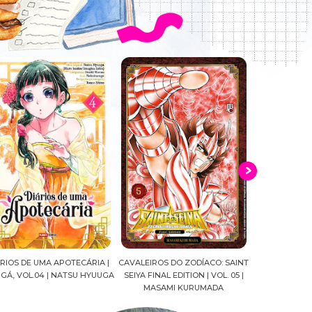
ALEIROS DO ZODÍACO: SAINT
CROWN OF WAR AND SHADOW |
A DROGA DA
YA FINAL EDITION | VOL. 05 |
J.R.WARD #RESENHA
QUADRINHOS |
MASAMI KURUMADA
FELIPE PAN
MARIANE GU