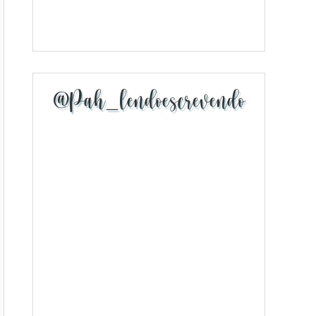
@pah_lendoescrevendo