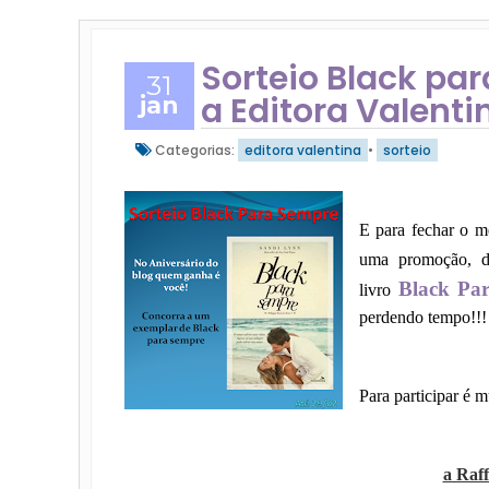
Sorteio Black pa
31
a Editora Valenti
jan
Categorias:
editora valentina
•
sorteio
E para fechar o m
uma promoção, d
Black Pa
livro
perdendo tempo!!!
Para participar é m
a Raf