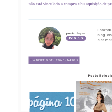
não está vinculado a compra e/ou aquisição de pro
Bookhali
postado por
blog Len
Patricia
eles me 
8 DEIXE O SEU COMENTÁRIO ♥
Posts Relac