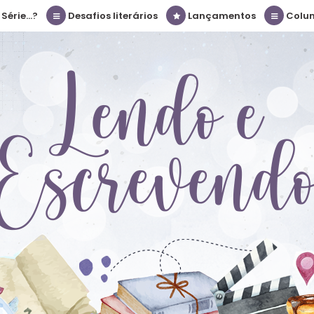
érie...?
Desafios literários
Lançamentos
Colu