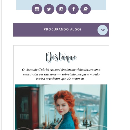
Destaque
O visconde Gabriel Atwood finalmente vislumbrava uma
reviravolta em sua sorte ― sobretudo porque o mundo
inteiro acreditava que ele estava m...