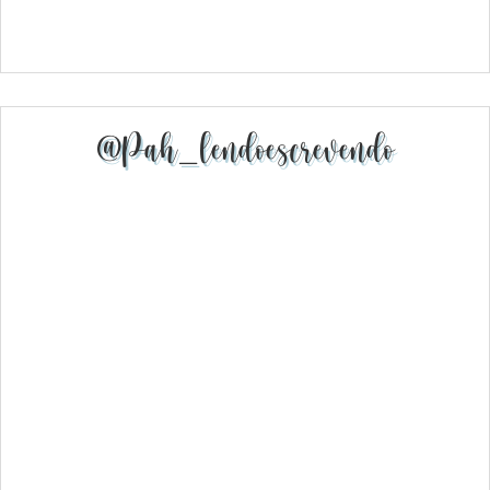
@pah_lendoescrevendo