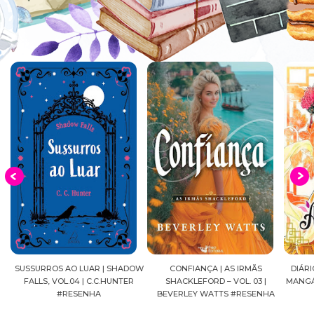
SUSSURROS AO LUAR | SHADOW
CONFIANÇA | AS IRMÃS
DIÁRI
FALLS, VOL.04 | C.C.HUNTER
SHACKLEFORD – VOL. 03 |
MANGÁ,
#RESENHA
BEVERLEY WATTS #RESENHA