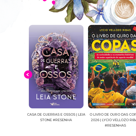
E GUERRAS E OSSOS | LEIA
O LIVRO DE OURO DAS COPAS
SUSSURROS AO 
STONE #RESENHA
2026 | LYCIO VELLOZO RIBAS
FALLS, VOL.04
#RESENHAS
#RES