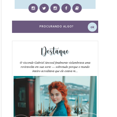
Destaque
O visconde Gabriel Atwood finalmente vislumbrava uma
reviravolta em sua sorte ― sobretudo porque o mundo
inteiro acreditava que ele estava m...