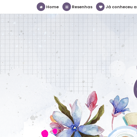
Home
Resenhas
Já conheceu a S