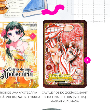
IA |
CAVALEIROS DO ZODÍACO: SAINT
CROWN OF WAR AND SHADOW |
A
YUUGA
SEIYA FINAL EDITION | VOL. 05 |
J.R.WARD #RESENHA
QUA
MASAMI KURUMADA
F
M