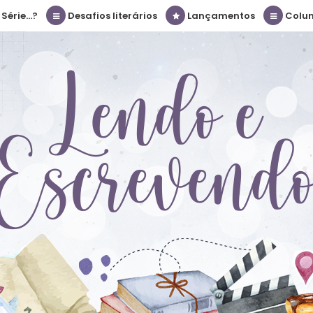
érie...?
Desafios literários
Lançamentos
Colu