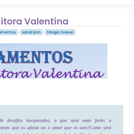
tora Valentina
amentos
•
sandi lynn
•
trilogia forever
de desafios inesperados, o que será mais forte: o
mento que os afasta ou o amor que os une?
Como será