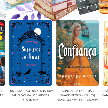
LUAR | SHADOW
CONFIANÇA | AS IRMÃS
DIÁRIOS DE UMA APOTECÁR
 | C.C.HUNTER
SHACKLEFORD – VOL. 03 |
MANGÁ, VOL.04 | NATSU H
ENHA
BEVERLEY WATTS #RESENHA