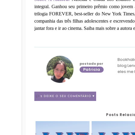
integral. Ganhou seu primeiro prêmio como jovem a
trilogia FOREVER, best-seller do New York Times, 
companhia das três filhas adolescentes e escrevendo
jantar fora e ir ao cinema. Saiba mais sobre a auto
Bookhali
postado por
blog Len
Patricia
eles me 
2 DEIXE O SEU COMENTÁRIO ♥
Posts Relac