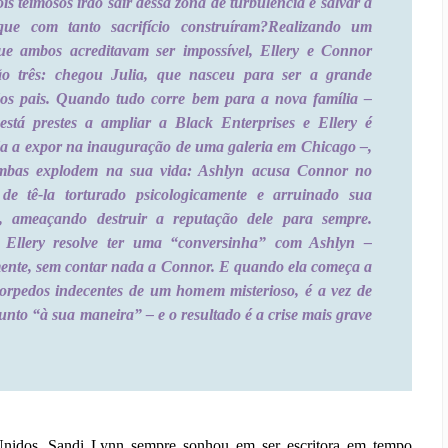
is teimosos irão sair dessa zona de turbulência e salvar a
que com tanto sacrifício construíram?
Realizando um
e ambos acreditavam ser impossível, Ellery e Connor
ão três: chegou Julia, que nasceu para ser a grande
dos pais. Quando tudo corre bem para a nova família –
stá prestes a ampliar a Black Enterprises e Ellery é
a a expor na inauguração de uma galeria em Chicago –,
mbas explodem na sua vida: Ashlyn acusa Connor no
 de tê-la torturado psicologicamente e arruinado sua
e, ameaçando destruir a reputação dele para sempre.
, Ellery resolve ter uma “conversinha” com Ashlyn –
ente, sem contar nada a Connor. E quando ela começa a
torpedos indecentes de um homem misterioso, é a vez de
unto “à sua maneira” – e o resultado é a crise mais grave
Unidos, Sandi Lynn sempre sonhou em ser escritora em tempo