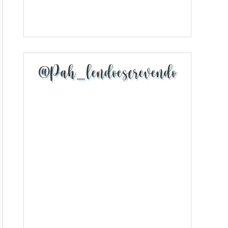
@pah_lendoescrevendo