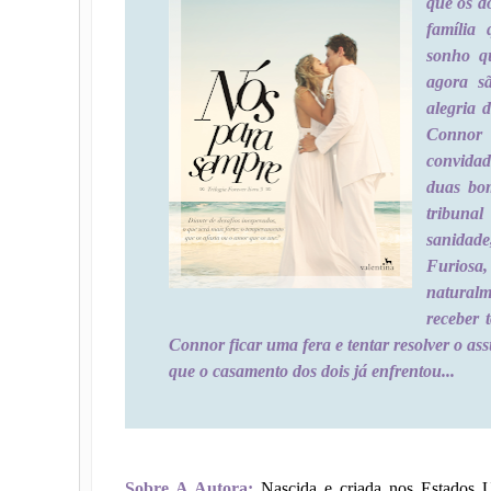
que os do
família 
sonho qu
agora s
alegria 
Connor e
convidad
duas bo
tribunal
sanidad
Furiosa
naturalm
receber 
Connor ficar uma fera e tentar resolver o ass
que o casamento dos dois já enfrentou...
Sobre A Autora:
Nascida e criada nos Estados 