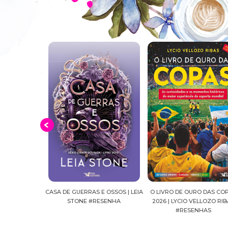
E OSSOS | LEIA
O LIVRO DE OURO DAS COPAS
SUSSURROS AO LUAR | SH
ESENHA
2026 | LYCIO VELLOZO RIBAS
FALLS, VOL.04 | C.C.HUNT
#RESENHAS
#RESENHA