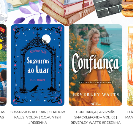
ADOW
CONFIANÇA | AS IRMÃS
DIÁRIOS DE UMA APOTECÁRIA |
CAV
ER
SHACKLEFORD – VOL. 03 |
MANGÁ, VOL.04 | NATSU HYUUGA
SEI
BEVERLEY WATTS #RESENHA