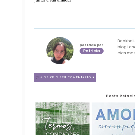
Bookhali
postado por
blog Len
Patricia
eles me 
2 DEIXE O SEU COMENTÁRIO ♥
Posts Relac