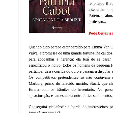
renomado Brade
a ser a melhor 
Porém, a aluna
professor...
Pode beijar a 
Quando tudo parece estar perdido para Emma Van Co
viúva, a promessa de uma grande fortuna lhe cai do
para abocanhar a herança: ela terá de se casa
especificou o noivo, todos os homens da pequena F
participar dessa corrida do ouro e passam a disputar 
Os competitivos pretendentes só não contavam
Marbury, primo do falecido marido, Stuart, que ch
Emma com os trâmites do inventário. No pass
aproximação, e James ainda nutre fortes sentimentos 
Conseguirá ele afastar a horda de interesseiros p
juntar à sua amada?