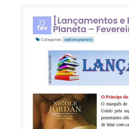
[Lançamentos e 
13
Planeta – Feverei
fev
Categorias:
editora planeta
O Príncipe do
O marquês de 
Unido pela sug
penetrantes ol
de lidar com ca