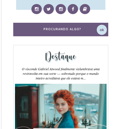
Destaque
O visconde Gabriel Atwood finalmente vislumbrava uma
reviravolta em sua sorte ― sobretudo porque o mundo
inteiro acreditava que ele estava m...