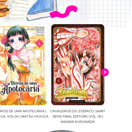
ALEIROS DO ZODÍACO: SAINT
CROWN OF WAR AND SHADOW |
A DROGA DA
YA FINAL EDITION | VOL. 05 |
J.R.WARD #RESENHA
QUADRINHOS |
MASAMI KURUMADA
FELIPE PAN
MARIANE GU