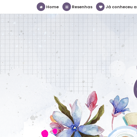
Home
Resenhas
Já conheceu a S