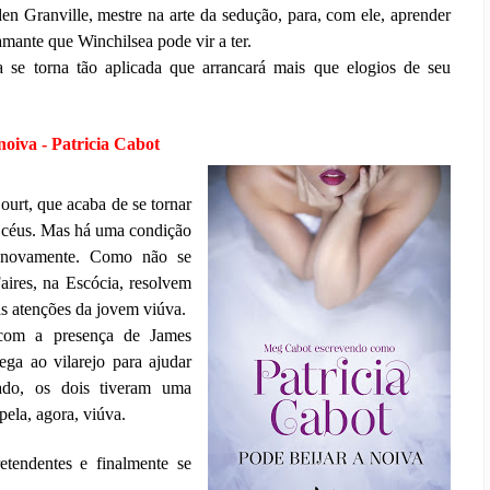
n Granville, mestre na arte da sedução, para, com ele, aprender
amante que Winchilsea pode vir a ter.
 se torna tão aplicada que arrancará mais que elogios de seu
noiva - Patricia Cabot
urt, que acaba de se tornar
s céus. Mas há uma condição
r novamente. Como não se
aires, na Escócia, resolvem
as atenções da jovem viúva.
 com a presença de James
ega ao vilarejo para ajudar
ado, os dois tiveram uma
pela, agora, viúva.
retendentes e finalmente se