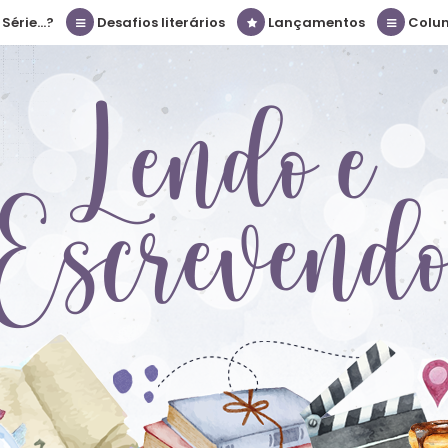
érie...?
Desafios literários
Lançamentos
Colu