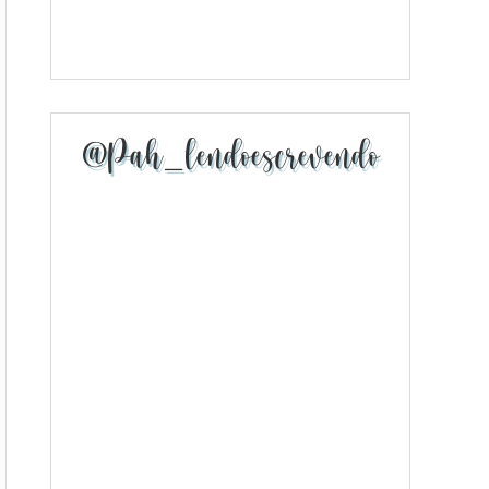
@pah_lendoescrevendo