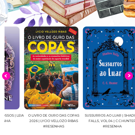
EIA
O LIVRO DE OURO DAS COPAS
SUSSURROS AO LUAR | SHADOW
C
2026 | LYCIO VELLOZO RIBAS
FALLS, VOL.04 | C.C.HUNTER
SH
#RESENHAS
#RESENHA
BEVE