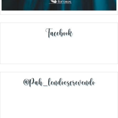
Facebook
@pah_lendoescrevendo