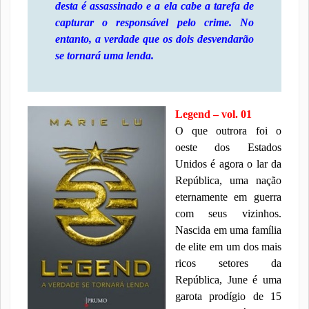
desta é assassinado e a ela cabe a tarefa de
capturar o responsável pelo crime. No
entanto, a verdade que os dois desvendarão
se tornará uma lenda.
Legend – vol. 01
O que outrora foi o
oeste dos Estados
Unidos é agora o lar da
República, uma nação
eternamente em guerra
com seus vizinhos.
Nascida em uma família
de elite em um dos mais
ricos setores da
República, June é uma
garota prodígio de 15