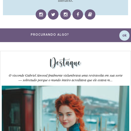
literário.
Destaque
O visconde Gabriel Atwood finalmente vislumbrava uma reviravolta em sua sorte
― sobretudo porque o mundo inteiro acreditava que ele estava m...