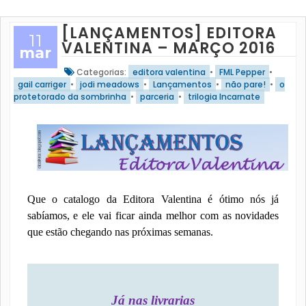
[LANÇAMENTOS] EDITORA
11
VALENTINA – MARÇO 2016
mar
Categorias:
editora valentina
•
FML Pepper
•
gail carriger
•
jodi meadows
•
Lançamentos
•
não pare!
•
o
protetorado da sombrinha
•
parceria
•
trilogia Incarnate
Que o catalogo da Editora Valentina é ótimo nós já
sabíamos, e ele vai ficar ainda melhor com as novidades
que estão chegando nas próximas semanas.
Já nas livrarias