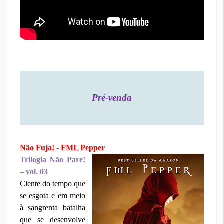
Pré-venda
Não Fuja! - FML Pepper
Trilogia Não Pare!
– vol. 03
Ciente do tempo que
se esgota e em meio
à sangrenta batalha
que se desenvolve