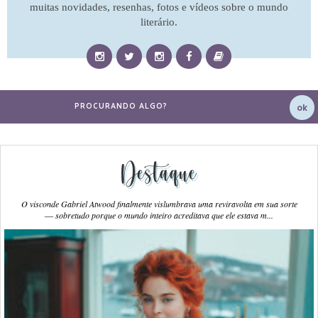
muitas novidades, resenhas, fotos e vídeos sobre o mundo
literário.
Destaque
O visconde Gabriel Atwood finalmente vislumbrava uma reviravolta em sua sorte
― sobretudo porque o mundo inteiro acreditava que ele estava m...