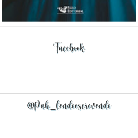
Facebook
@pah_lendoescrevendo