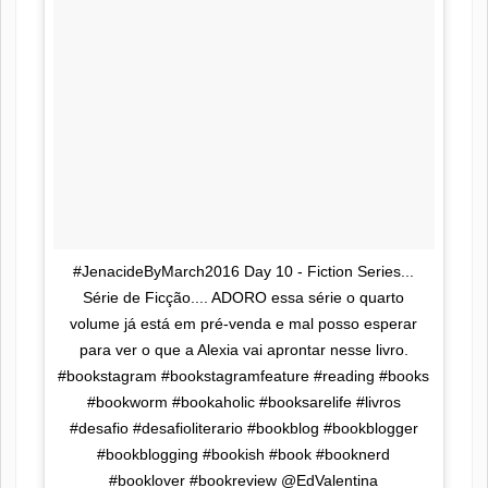
#JenacideByMarch2016 Day 10 - Fiction Series...
Série de Ficção.... ADORO essa série o quarto
volume já está em pré-venda e mal posso esperar
para ver o que a Alexia vai aprontar nesse livro.
#bookstagram #bookstagramfeature #reading #books
#bookworm #bookaholic #booksarelife #livros
#desafio #desafioliterario #bookblog #bookblogger
#bookblogging #bookish #book #booknerd
#booklover #bookreview @EdValentina