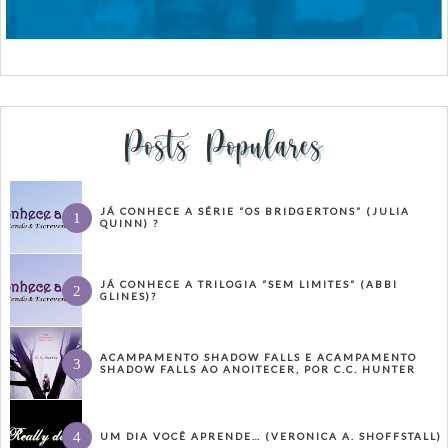
Posts Populares
JÁ CONHECE A SÉRIE “OS BRIDGERTONS” (JULIA
QUINN) ?
JÁ CONHECE A TRILOGIA “SEM LIMITES” (ABBI
GLINES)?
ACAMPAMENTO SHADOW FALLS E ACAMPAMENTO
SHADOW FALLS AO ANOITECER, POR C.C. HUNTER
UM DIA VOCÊ APRENDE… (VERONICA A. SHOFFSTALL)