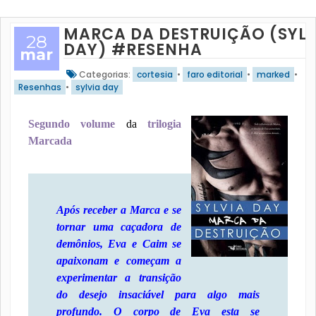
MARCA DA DESTRUIÇÃO (SYLV
28
DAY) #RESENHA
mar
Categorias:
cortesia
•
faro editorial
•
marked
•
Resenhas
•
sylvia day
Segundo volume
da
trilogia
Marcada
Após receber a Marca e se
tornar uma caçadora de
demônios, Eva e Caim se
apaixonam e começam a
experimentar a transição
do desejo insaciável para algo mais
profundo. O corpo de Eva esta se