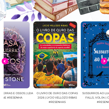
EIA
O LIVRO DE OURO DAS COPAS
SUSSURROS AO LUAR | SHADOW
C
2026 | LYCIO VELLOZO RIBAS
FALLS, VOL.04 | C.C.HUNTER
SH
#RESENHAS
#RESENHA
BEVE