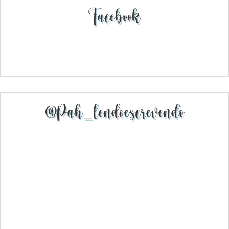
Facebook
@pah_lendoescrevendo