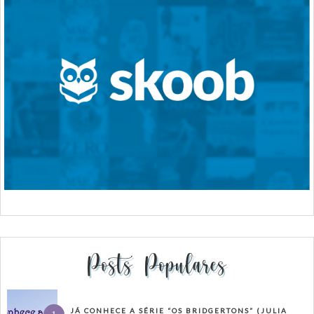
Posts Populares
JÁ CONHECE A SÉRIE “OS BRIDGERTONS” (JULIA