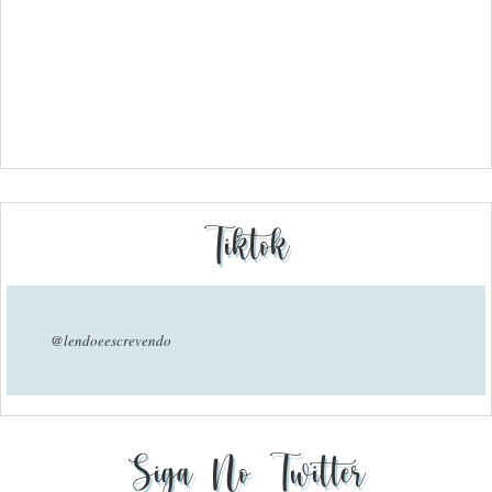
Tiktok
@lendoeescrevendo
Siga No Twitter