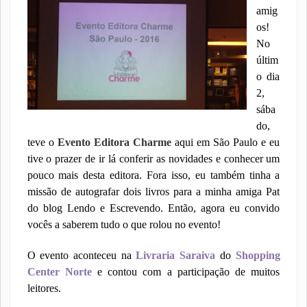
amig
os!
No
últim
o dia
2,
sába
do,
teve o
Evento Editora Charme
aqui em São Paulo e eu
tive o prazer de ir lá conferir as novidades e conhecer um
pouco mais desta editora. Fora isso, eu também tinha a
missão de autografar dois livros para a minha amiga Pat
do blog Lendo e Escrevendo. Então, agora eu convido
vocês a saberem tudo o que rolou no evento!
O evento aconteceu na
Livraria Saraiva
do
Shopping
Center Norte
e contou com a participação de muitos
leitores.