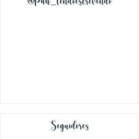
@pah_lendoescrevendo
Seguidores