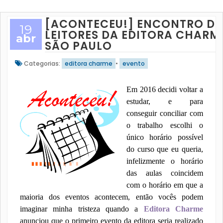
[ACONTECEU!] ENCONTRO DE
19
LEITORES DA EDITORA CHARM
abr
SÃO PAULO
Categorias:
editora charme
•
evento
Em 2016 decidi voltar a
estudar, e para
conseguir conciliar com
o trabalho escolhi o
único horário possível
do curso que eu queria,
infelizmente o horário
das aulas coincidem
com o horário em que a
maioria dos eventos acontecem, então vocês podem
imaginar minha tristeza quando a
Editora Charme
anunciou que o primeiro evento da editora seria realizado