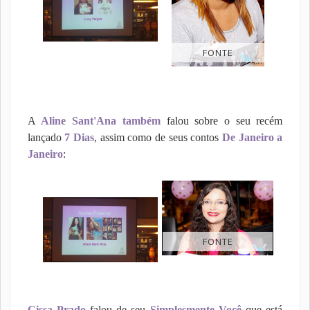
FONTE
A
Aline Sant'Ana também
falou sobre o seu recém
lançado
7 Dias
, assim como de seus contos
De Janeiro a
Janeiro
:
FONTE
Cissa Prado
falou de seu
Simplesmente Você
que está