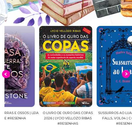
EIA
O LIVRO DE OURO DAS COPAS
SUSSURROS AO LUAR | SHADOW
C
2026 | LYCIO VELLOZO RIBAS
FALLS, VOL.04 | C.C.HUNTER
SH
#RESENHAS
#RESENHA
BEVE