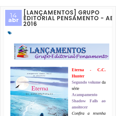
[LANÇAMENTOS] GRUPO
14
EDITORIAL PENSAMENTO - ABR
abr
2016
Eterna - C.C.
Hunter
Segundo volume
da
série
Acampamento
Shadow Falls ao
anoitecer
Confira a resenha