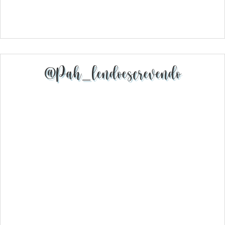
@pah_lendoescrevendo