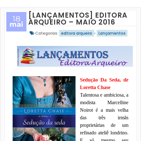
[LANÇAMENTOS] EDITORA
18
ARQUEIRO – MAIO 2016
mai
Categorias:
editora arqueiro
•
Lançamentos
Sedução Da Seda, de
Loretta Chase
Talentosa e ambiciosa, a
modista Marcelline
Noirot é a mais velha
das três irmãs
proprietárias de um
refinado ateliê londrino.
E só mesmo seu