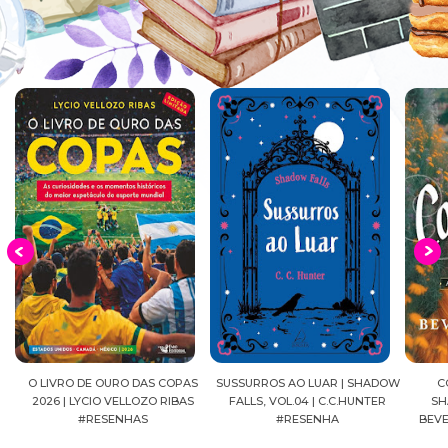
EIA
O LIVRO DE OURO DAS COPAS
SUSSURROS AO LUAR | SHADOW
C
2026 | LYCIO VELLOZO RIBAS
FALLS, VOL.04 | C.C.HUNTER
SH
#RESENHAS
#RESENHA
BEVE