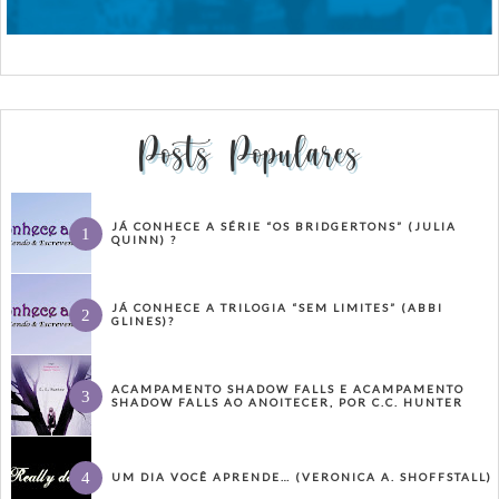
Posts Populares
JÁ CONHECE A SÉRIE “OS BRIDGERTONS” (JULIA
QUINN) ?
JÁ CONHECE A TRILOGIA “SEM LIMITES” (ABBI
GLINES)?
ACAMPAMENTO SHADOW FALLS E ACAMPAMENTO
SHADOW FALLS AO ANOITECER, POR C.C. HUNTER
UM DIA VOCÊ APRENDE… (VERONICA A. SHOFFSTALL)