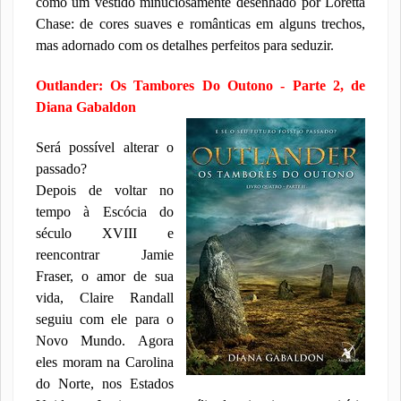
como um vestido minuciosamente desenhado por Loretta
Chase: de cores suaves e românticas em alguns trechos,
mas adornado com os detalhes perfeitos para seduzir.
Outlander: Os Tambores Do Outono - Parte 2, de
Diana Gabaldon
Será possível alterar o
passado?
Depois de voltar no
tempo à Escócia do
século XVIII e
reencontrar Jamie
Fraser, o amor de sua
vida, Claire Randall
seguiu com ele para o
Novo Mundo. Agora
eles moram na Carolina
do Norte, nos Estados