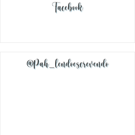
Facebook
@pah_lendoescrevendo