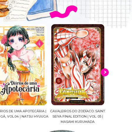
ALEIROS DO ZODÍACO: SAINT
CROWN OF WAR AND SHADOW |
A DROGA DA
IYA FINAL EDITION | VOL. 05 |
J.R.WARD #RESENHA
QUADRINHOS |
MASAMI KURUMADA
FELIPE PAN
MARIANE G