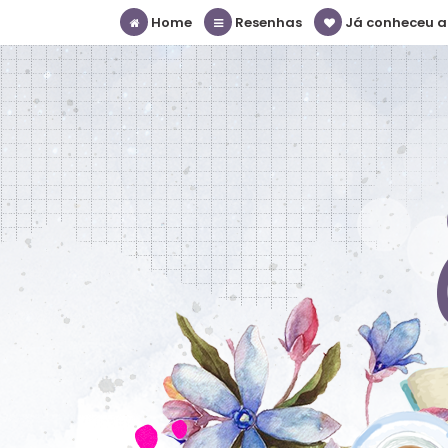
Home
Resenhas
Já conheceu a S