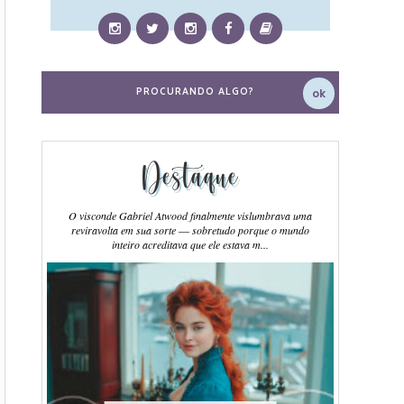
Destaque
O visconde Gabriel Atwood finalmente vislumbrava uma
reviravolta em sua sorte ― sobretudo porque o mundo
inteiro acreditava que ele estava m...