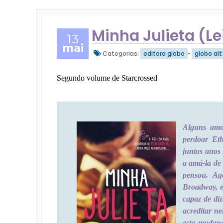
Minha Julieta (L
13
mai
Categorias:
editora globo
•
globo alt
Segundo volume de Starcrossed
Alguns amor
perdoar Et
juntos anos
a amá-la de 
pensou. Ag
Broadway, e
capaz de diz
acreditar n
esta mudanç