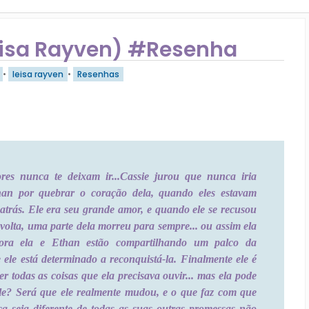
eisa Rayven) #Resenha
•
leisa rayven
•
Resenhas
es nunca te deixam ir...
Cassie jurou que nunca iria
han por quebrar o coração dela, quando eles estavam
 atrás. Ele era seu grande amor, e quando ele se recusou
volta, uma parte dela morreu para sempre... ou assim ela
ora ela e Ethan estão compartilhando um palco da
 ele está determinado a reconquistá-la. Finalmente ele é
er todas as coisas que ela precisava ouvir... mas ela pode
ele? Será que ele realmente mudou, e o que faz com que
a seja diferente de todas as suas outras promessas não