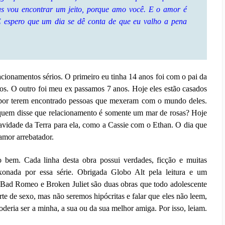
as vou encontrar um jeito, porque amo você. E o amor é
 E espero que um dia se dê conta de que eu valho a pena
lacionamentos sérios. O primeiro eu tinha 14 anos foi com o pai da
os. O outro foi meu ex passamos 7 anos. Hoje eles estão casados
es, por terem encontrado pessoas que mexeram com o mundo deles.
quem disse que relacionamento é somente um mar de rosas? Hoje
avidade da Terra para ela, como a Cassie com o Ethan. O dia que
amor arrebatador.
o bem. Cada linha desta obra possui verdades, ficção e muitas
xonada por essa série. Obrigada Globo Alt pela leitura e um
 Bad Romeo e Broken Juliet são duas obras que todo adolescente
rte de sexo, mas não seremos hipócritas e falar que eles não leem,
oderia ser a minha, a sua ou da sua melhor amiga. Por isso, leiam.