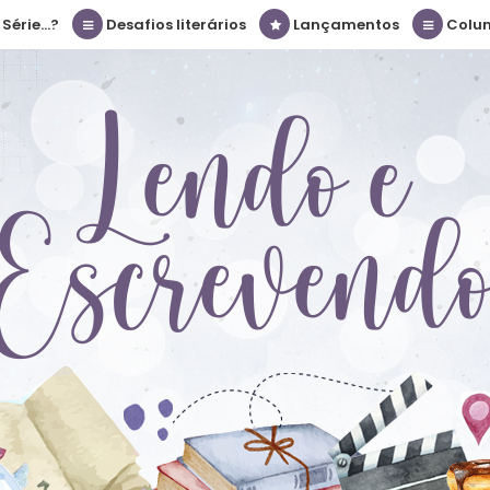
érie...?
Desafios literários
Lançamentos
Colu