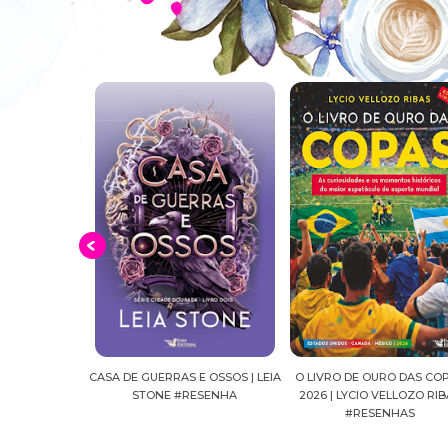
E OSSOS | LEIA
O LIVRO DE OURO DAS COPAS
SUSSURROS AO LUAR | SH
ESENHA
2026 | LYCIO VELLOZO RIBAS
FALLS, VOL.04 | C.C.HUN
#RESENHAS
#RESENHA