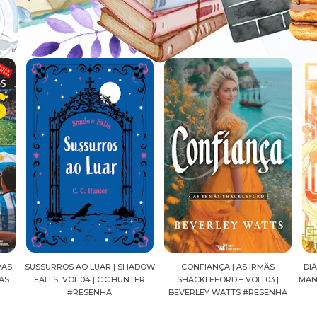
ADOW
CONFIANÇA | AS IRMÃS
DIÁRIOS DE UMA APOTECÁRIA |
CAV
TER
SHACKLEFORD – VOL. 03 |
MANGÁ, VOL.04 | NATSU HYUUGA
SE
BEVERLEY WATTS #RESENHA