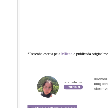
*Resenha escrita pela
Milena
e publicada originalm
Bookhali
postado por
blog Len
Patricia
eles me 