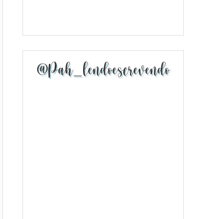
@pah_lendoescrevendo