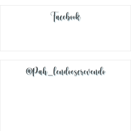
Facebook
@pah_lendoescrevendo