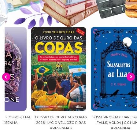
EIA
O LIVRO DE OURO DAS COPAS
SUSSURROS AO LUAR | SHADOW
C
2026 | LYCIO VELLOZO RIBAS
FALLS, VOL.04 | C.C.HUNTER
SH
#RESENHAS
#RESENHA
BEVE