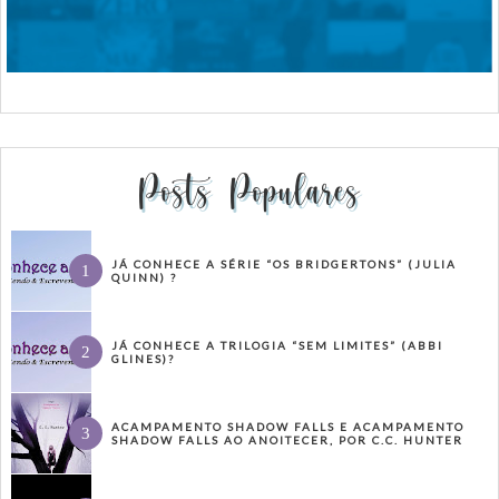
Posts Populares
JÁ CONHECE A SÉRIE “OS BRIDGERTONS” (JULIA
QUINN) ?
JÁ CONHECE A TRILOGIA “SEM LIMITES” (ABBI
GLINES)?
ACAMPAMENTO SHADOW FALLS E ACAMPAMENTO
SHADOW FALLS AO ANOITECER, POR C.C. HUNTER