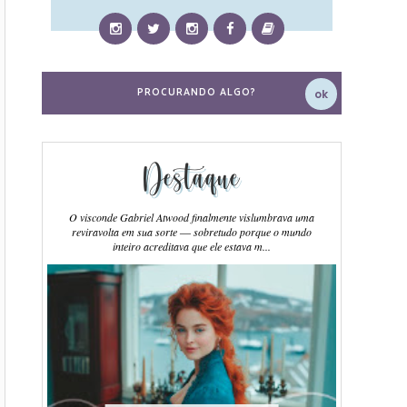
Destaque
O visconde Gabriel Atwood finalmente vislumbrava uma
reviravolta em sua sorte ― sobretudo porque o mundo
inteiro acreditava que ele estava m...