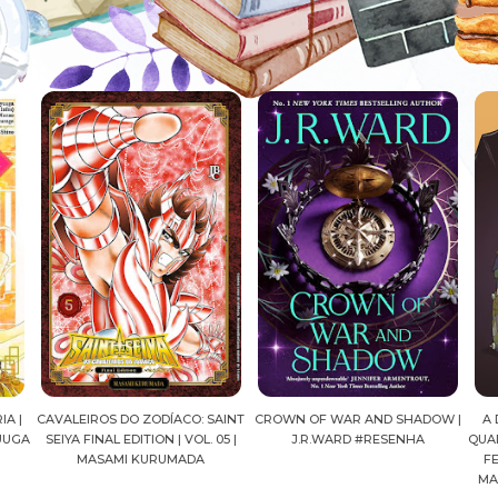
AINT
CROWN OF WAR AND SHADOW |
A DROGA DA OBEDIÊNCIA EM
MA
05 |
J.R.WARD #RESENHA
QUADRINHOS | PEDRO BANDEIRA,
FELIPE PAN, OLAVO COSTA E
MARIANE GUSMÃO #RESENHA