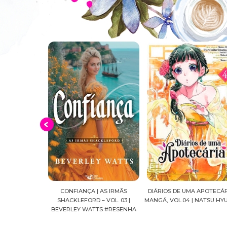
 AS IRMÃS
DIÁRIOS DE UMA APOTECÁRIA |
CAVALEIROS DO ZODÍACO: S
 VOL. 03 |
MANGÁ, VOL.04 | NATSU HYUUGA
SEIYA FINAL EDITION | VOL. 
TS #RESENHA
MASAMI KURUMADA