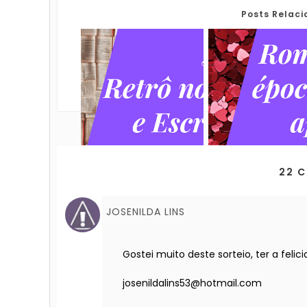
Posts Relac
22 
JOSENILDA LINS
Gostei muito deste sorteio, ter a felic
josenildalins53@hotmail.com