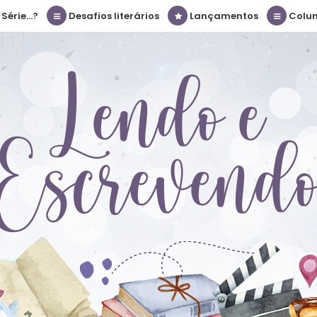
érie...?
Desafios literários
Lançamentos
Colu