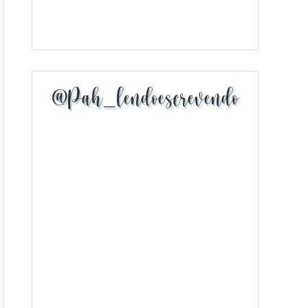
@pah_lendoescrevendo