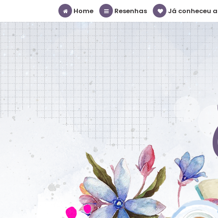
Home
Resenhas
Já conheceu a S