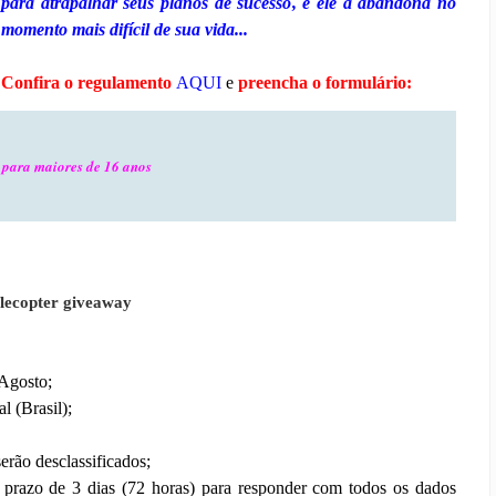
para atrapalhar seus planos de sucesso, e ele a abandona no
momento mais difícil de sua vida...
Confira o regulamento
AQUI
e
preencha o formulário:
para maiores de 16 anos
flecopter giveaway
 Agosto;
l (Brasil);
erão desclassificados;
 prazo de 3 dias (72 horas) para responder com todos os dados