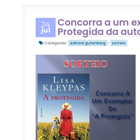
Concorra a um ex
24
Protegida da aut
jul
Categorias:
editora gutenberg
•
sorteio