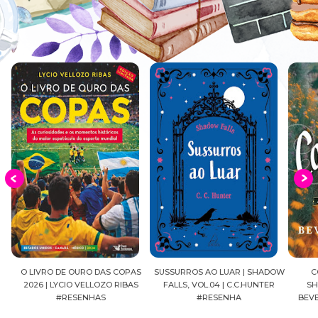
EIA
O LIVRO DE OURO DAS COPAS
SUSSURROS AO LUAR | SHADOW
C
2026 | LYCIO VELLOZO RIBAS
FALLS, VOL.04 | C.C.HUNTER
SH
#RESENHAS
#RESENHA
BEVE