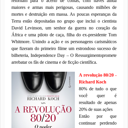
retornam para o acerto de contas, com naves ainda
maiores e armas mais perigosas, causando milhões de
mortes e destruição em massa. As poucas esperanças da
Terra estão depositadas no grupo que inclui o cientista
David Levinson, um senhor da guerra no coração da
África e uma piloto de caça, filha do ex-presidente Tom
Whitmore. Unindo a ação e os personagens carismáticos
que fizeram do primeiro filme um estrondoso sucesso de
bilheteria, Independence Day – O Ressurgimentopromete
arrebatar os fãs de cinema e de ficção científica.
A revolução 80/20 -
Richard Koch
80% de tudo o que
você quer é
resultado de apenas
20% de suas ações
Então por que
continuar perdendo