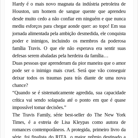
Hardy é o mais novo magnata da indústria petroleira de
Houston, um homem de sangue quente que aprendeu
desde muito cedo a não confiar em ninguém e que nunca
mediu esforços para chegar aonde quer: ao topo! Em sua
jornada alimentada pela ambição desmedida, ele conquista
poder e inimigos, incluindo os membros da poderosa
família Travis. O que ele não esperava era sentir suas
defesas serem abaladas pela herdeira da família…
Duas pessoas que aprenderam da pior maneira que o amor
pode ser o inimigo mais cruel. Será que vão conseguir
deixar todos os traumas para trás diante de uma nova
chance?
“Quando se é sistematicamente agredida, sua capacidade
crítica vai sendo solapada até o ponto em que é quase
impossível tomar decisões.”
The Travis Family, série best-seller do The New York
Times, é a estreia de Lisa Kleypas como autora de
romances contemporâneos. A protegida, primeiro livro da
série, foi finalista do RITA, o maior prêmio destinado a