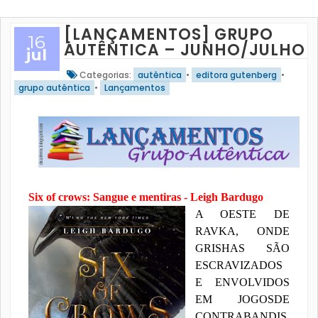
[LANÇAMENTOS] GRUPO
16
AUTÊNTICA – JUNHO/JULHO
jul
Categorias:
autêntica
•
editora gutenberg
•
grupo autêntica
•
Lançamentos
Six of crows: Sangue e mentiras - Leigh Bardugo
A OESTE DE
RAVKA, ONDE
GRISHAS SÃO
ESCRAVIZADOS
E ENVOLVIDOS
EM JOGOSDE
CONTRABANDIS