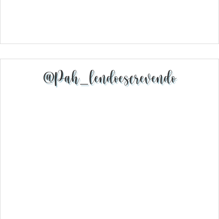
@pah_lendoescrevendo