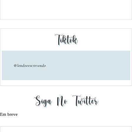
Tiktok
@lendoeescrevendo
Siga No Twitter
Em breve