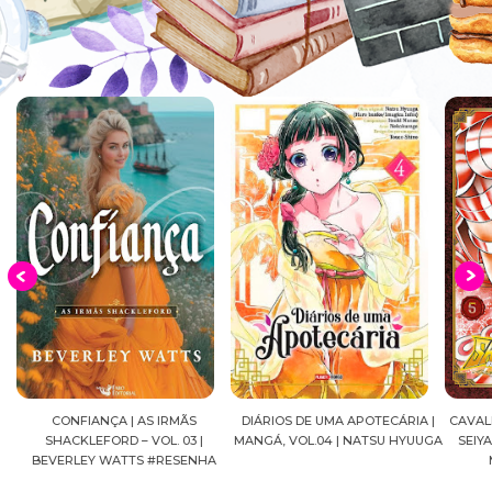
DIÁRIOS DE UMA APOTECÁRIA |
CAVALEIROS DO ZODÍACO: SAINT
CROWN
MANGÁ, VOL.04 | NATSU HYUUGA
SEIYA FINAL EDITION | VOL. 05 |
A
MASAMI KURUMADA