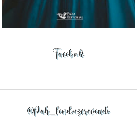
Facebook
@pah_lendoescrevendo