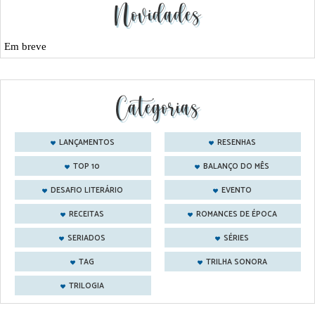
Novidades
Em breve
Categorias
LANÇAMENTOS
RESENHAS
TOP 10
BALANÇO DO MÊS
DESAFIO LITERÁRIO
EVENTO
RECEITAS
ROMANCES DE ÉPOCA
SERIADOS
SÉRIES
TAG
TRILHA SONORA
TRILOGIA