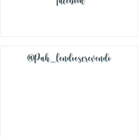
Facebook
@pah_lendoescrevendo