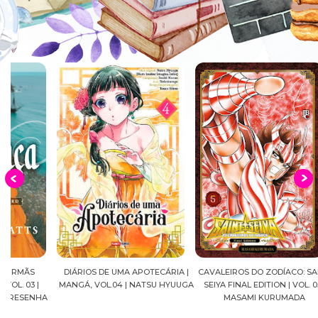
DIÁRIOS DE UMA APOTECÁRIA |
CAVALEIROS DO ZODÍACO: SAINT
CROWN
MANGÁ, VOL.04 | NATSU HYUUGA
SEIYA FINAL EDITION | VOL. 05 |
A
MASAMI KURUMADA