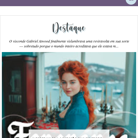
Destaque
O visconde Gabriel Atwood finalmente vislumbrava uma reviravolta em sua sorte
― sobretudo porque o mundo inteiro acreditava que ele estava m...