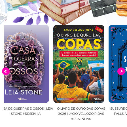
EIA
O LIVRO DE OURO DAS COPAS
SUSSURROS AO LUAR | SHADOW
C
2026 | LYCIO VELLOZO RIBAS
FALLS, VOL.04 | C.C.HUNTER
SH
#RESENHAS
#RESENHA
BEVE