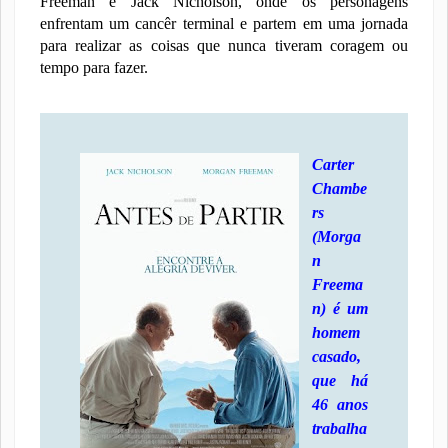
Freeman e
Jack Nicholson, onde os personagens
enfrentam um cancêr terminal e partem em uma jornada
para realizar as coisas que nunca tiveram coragem ou
tempo para fazer.
Carter
Chambe
rs
(Morga
n
Freema
n) é um
homem
casado,
que há
46 anos
trabalha