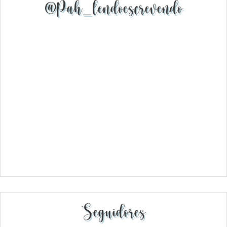
@pah_lendoescrevendo
Seguidores