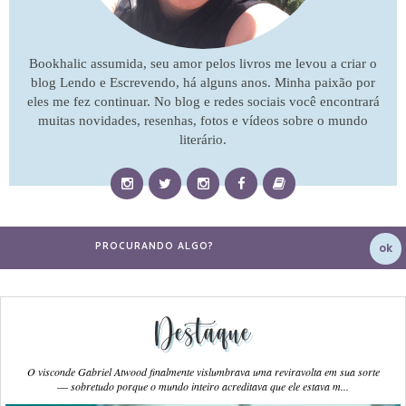
Bookhalic assumida, seu amor pelos livros me levou a criar o
blog Lendo e Escrevendo, há alguns anos. Minha paixão por
eles me fez continuar. No blog e redes sociais você encontrará
muitas novidades, resenhas, fotos e vídeos sobre o mundo
literário.
Destaque
O visconde Gabriel Atwood finalmente vislumbrava uma reviravolta em sua sorte
― sobretudo porque o mundo inteiro acreditava que ele estava m...