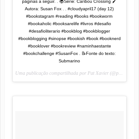
páginas a seguir. . 📚Série: Caribou Crossing 🖌
Autora: Susan Fox . . #cloudyapril17 (day 12)
#bookstagram #reading #books #bookworm
#bookaholic #booksarelife #livros #desafio
#desafioliterario #bookblog #bookblogger
#bookblogging #sinopse #bookish #book #booknerd
#booklover #bookreview #naminhaestante
#bookchallenge #SusanFox . 📝Fonte do texto:
Submarino
Uma publicação compartilhada por Pat Xavier (@pah_lendoescrevendo) em