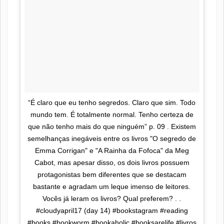
“É claro que eu tenho segredos. Claro que sim. Todo
mundo tem. É totalmente normal. Tenho certeza de
que não tenho mais do que ninguém” p. 09 . Existem
semelhanças inegáveis entre os livros "O segredo de
Emma Corrigan" e "A Rainha da Fofoca" da Meg
Cabot, mas apesar disso, os dois livros possuem
protagonistas bem diferentes que se destacam
bastante e agradam um leque imenso de leitores.
Vocês já leram os livros? Qual preferem? . .
#cloudyapril17 (day 14) #bookstagram #reading
#books #bookworm #bookaholic #booksarelife #livros