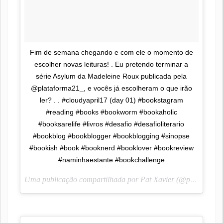
Fim de semana chegando e com ele o momento de
escolher novas leituras! . Eu pretendo terminar a
série Asylum da Madeleine Roux publicada pela
@plataforma21_, e vocês já escolheram o que irão
ler? . . #cloudyapril17 (day 01) #bookstagram
#reading #books #bookworm #bookaholic
#booksarelife #livros #desafio #desafioliterario
#bookblog #bookblogger #bookblogging #sinopse
#bookish #book #booknerd #booklover #bookreview
#naminhaestante #bookchallenge
Uma publicação compartilhada por Pat Xavier (@pah_lendoescrevendo) em