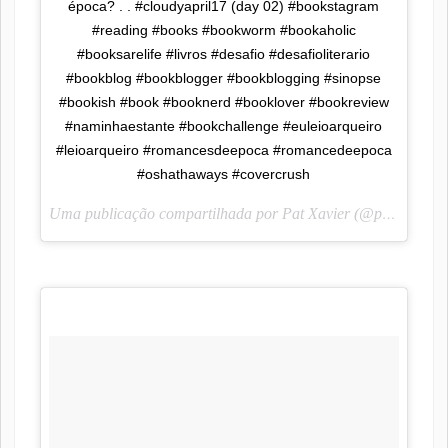
época? . . #cloudyapril17 (day 02) #bookstagram
#reading #books #bookworm #bookaholic
#booksarelife #livros #desafio #desafioliterario
#bookblog #bookblogger #bookblogging #sinopse
#bookish #book #booknerd #booklover #bookreview
#naminhaestante #bookchallenge #euleioarqueiro
#leioarqueiro #romancesdeepoca #romancedeepoca
#oshathaways #covercrush
Uma publicação compartilhada por Pat Xavier (@pah_lendoescrevendo) em