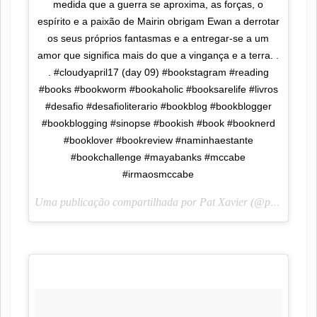
medida que a guerra se aproxima, as forças, o
espírito e a paixão de Mairin obrigam Ewan a derrotar
os seus próprios fantasmas e a entregar-se a um
amor que significa mais do que a vingança e a terra. .
. #cloudyapril17 (day 09) #bookstagram #reading
#books #bookworm #bookaholic #booksarelife #livros
#desafio #desafioliterario #bookblog #bookblogger
#bookblogging #sinopse #bookish #book #booknerd
#booklover #bookreview #naminhaestante
#bookchallenge #mayabanks #mccabe
#irmaosmccabe
Uma publicação compartilhada por Pat Xavier (@pah_lendoescrevendo) em