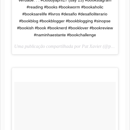
verdade. . . #cloudyapril17 (day 13) #bookstagram
#reading #books #bookworm #bookaholic
#booksarelife #livros #desafio #desafioliterario
#bookblog #bookblogger #bookblogging #sinopse
#bookish #book #booknerd #booklover #bookreview
#naminhaestante #bookchallenge
Uma publicação compartilhada por Pat Xavier (@pah_lendoescrevendo) em