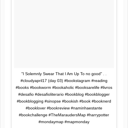
"I Solemnly Swear That I Am Up To no good" . .
#cloudyapril17 (day 03) #bookstagram #reading
#books #bookworm #bookaholic #booksarelife #livros
#desafio #desafioliterario #bookblog #bookblogger
#bookblogging #sinopse #bookish #book #booknerd
#booklover #bookreview #naminhaestante
#bookchallenge #TheMaraudersMap #harrypotter
#mondaymap #mapmonday