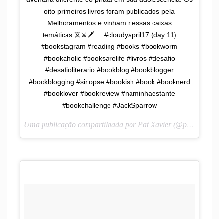
oito primeiros livros foram publicados pela
Melhoramentos e vinham nessas caixas
temáticas.☠️⚔️🗡 . . #cloudyapril17 (day 11)
#bookstagram #reading #books #bookworm
#bookaholic #booksarelife #livros #desafio
#desafioliterario #bookblog #bookblogger
#bookblogging #sinopse #bookish #book #booknerd
#booklover #bookreview #naminhaestante
#bookchallenge #JackSparrow
Uma publicação compartilhada por Pat Xavier (@pah_lendoescrevendo) em