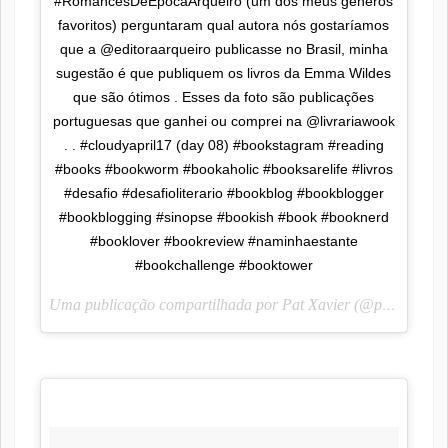
#RomancesDeEpocaArqueiro (um dos meus gêneros
favoritos) perguntaram qual autora nós gostaríamos
que a @editoraarqueiro publicasse no Brasil, minha
sugestão é que publiquem os livros da Emma Wildes
que são ótimos . Esses da foto são publicações
portuguesas que ganhei ou comprei na @livrariawook
. . #cloudyapril17 (day 08) #bookstagram #reading
#books #bookworm #bookaholic #booksarelife #livros
#desafio #desafioliterario #bookblog #bookblogger
#bookblogging #sinopse #bookish #book #booknerd
#booklover #bookreview #naminhaestante
#bookchallenge #booktower
Uma publicação compartilhada por Pat Xavier (@pah_lendoescrevendo) em