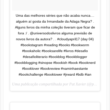
Uma das melhores séries que não acaba nunca....
alguém aí gosta da Irmandade da Adaga Negra? .
Alguns livros da minha coleção tiveram que ficar de
fora :/ . @universodoslivros alguma previsão de
novos livros da autora? . . #cloudyapril17 (day 04)
#bookstagram #reading #books #bookworm
#bookaholic #booksarelife #livros #desafio
#desafioliterario #bookblog #bookblogger
#bookblogging #sinopse #bookish #book #booknerd
#booklover #bookreview #naminhaestante
#bookchallenge #booktower #jrward #bdb #ian
Uma publicação compartilhada por Pat Xavier (@pah_lendoescrevendo) em