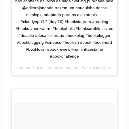
não conhece os livros da saga Starling publicada pela
@editorajangada trazem um pouquinho dessa
mitologia adaptada para os dias atuais. . .
#cloudyapril17 (day 10) #bookstagram #reading
#books #bookworm #bookaholic #booksarelife #livros
#desafio #desafioliterario #bookblog #bookblogger
#bookblogging #sinopse #bookish #book #booknerd
#booklover #bookreview #naminhaestante
#bookchallenge
Uma publicação compartilhada por Pat Xavier (@pah_lendoescrevendo) em