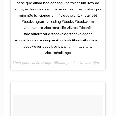
sabe que ainda não consegui terminar um livro do
autor, as histórias são interessantes, mas o ritmo pra
mim não funcionou :/ . . #cloudyapril17 (day 05)
#bookstagram #reading #books #bookworm
#bookaholic #booksarelife #livros #desafio
#desafioliterario #bookblog #bookblogger
#bookblogging #sinopse #bookish #book #booknerd
#booklover #bookreview #naminhaestante
#bookchallenge
Uma publicação compartilhada por Pat Xavier (@pah_lendoescrevendo) em