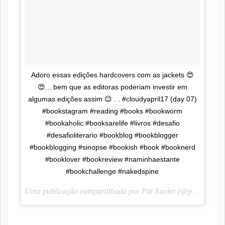
Adoro essas edições hardcovers com as jackets 😍
😍... bem que as editoras poderiam investir em
algumas edições assim 😉 . . #cloudyapril17 (day 07)
#bookstagram #reading #books #bookworm
#bookaholic #booksarelife #livros #desafio
#desafioliterario #bookblog #bookblogger
#bookblogging #sinopse #bookish #book #booknerd
#booklover #bookreview #naminhaestante
#bookchallenge #nakedspine
Uma publicação compartilhada por Pat Xavier (@pah_lendoescrevendo) em