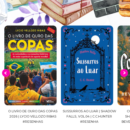
O LIVRO DE OURO DAS COPAS
SUSSURROS AO LUAR | SHADOW
CONF
2026 | LYCIO VELLOZO RIBAS
FALLS, VOL.04 | C.C.HUNTER
SHACK
#RESENHAS
#RESENHA
BEVERL