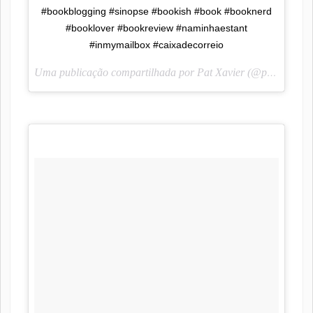
#bookblogging #sinopse #bookish #book #booknerd
#booklover #bookreview #naminhaestant
#inmymailbox #caixadecorreio
Uma publicação compartilhada por Pat Xavier (@pah_lendoescrevendo) em