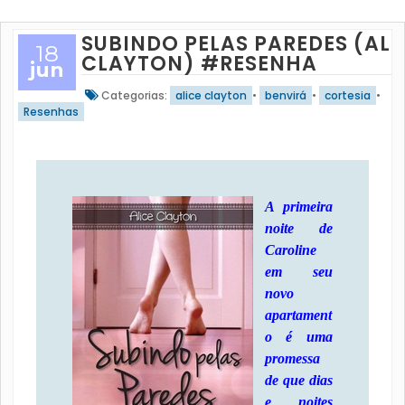
SUBINDO PELAS PAREDES (ALI
18
CLAYTON) #RESENHA
jun
Categorias:
alice clayton
•
benvirá
•
cortesia
•
Resenhas
A primeira
noite de
Caroline
em seu
novo
apartament
o é uma
promessa
de que dias
e noites