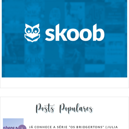
Posts Populares
JÁ CONHECE A SÉRIE “OS BRIDGERTONS” (JULIA