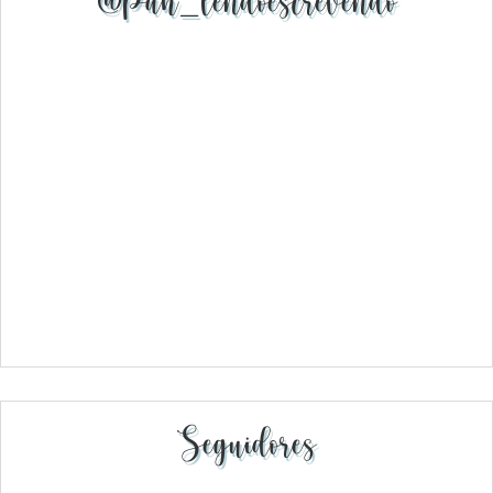
@pah_lendoescrevendo
Seguidores