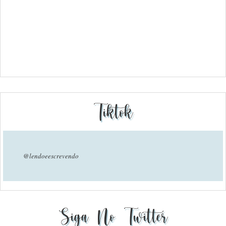
Tiktok
@lendoeescrevendo
Siga No Twitter