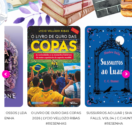
EIA
O LIVRO DE OURO DAS COPAS
SUSSURROS AO LUAR | SHADOW
C
2026 | LYCIO VELLOZO RIBAS
FALLS, VOL.04 | C.C.HUNTER
SH
#RESENHAS
#RESENHA
BEVE