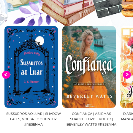
SUSSURROS AO LUAR | SHADOW
CONFIANÇA | AS IRMÃS
DIÁRIOS 
FALLS, VOL.04 | C.C.HUNTER
SHACKLEFORD – VOL. 03 |
MANGÁ, V
#RESENHA
BEVERLEY WATTS #RESENHA