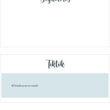
Tiktok
@lendoeescrevendo