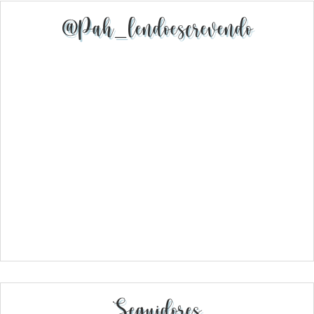
@pah_lendoescrevendo
Seguidores