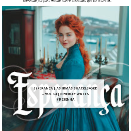
― sobretudo porque o mundo inteiro acreditava que ele estava m...
ESPERANÇA | AS IRMÃS SHACKLEFORD
– VOL. 04 | BEVERLEY WATTS
#RESENHA