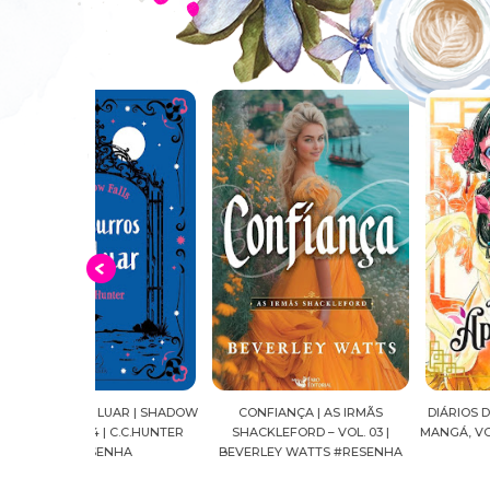
UAR | SHADOW
CONFIANÇA | AS IRMÃS
DIÁRIOS DE UMA APOTECÁRI
| C.C.HUNTER
SHACKLEFORD – VOL. 03 |
MANGÁ, VOL.04 | NATSU HY
NHA
BEVERLEY WATTS #RESENHA