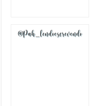
@pah_lendoescrevendo