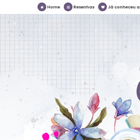
Home
Resenhas
Já conheceu a S