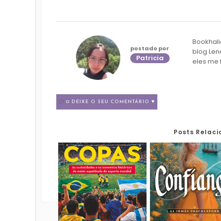
Bookhali
postado por
blog Len
Patricia
eles me 
0 DEIXE O SEU COMENTÁRIO ♥
Posts Relac