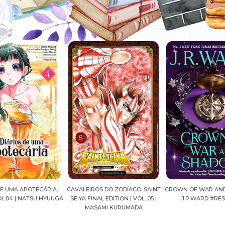
A |
CAVALEIROS DO ZODÍACO: SAINT
CROWN OF WAR AND SHADOW |
A 
UUGA
SEIYA FINAL EDITION | VOL. 05 |
J.R.WARD #RESENHA
QUAD
MASAMI KURUMADA
FE
MA