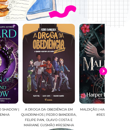
DROGA DA OBEDIÊNCIA EM
MALDIÇÃ0 | HARPER L. WOODS
CAVALEIROS D
RINHOS | PEDRO BANDEIRA,
#RESENHA
SEIYA FINAL E
LIPE PAN, OLAVO COSTA E
MASAMI KUR
RIANE GUSMÃO #RESENHA