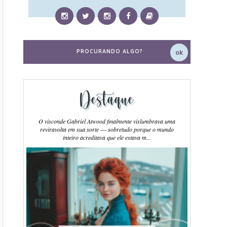
Destaque
O visconde Gabriel Atwood finalmente vislumbrava uma
reviravolta em sua sorte ― sobretudo porque o mundo
inteiro acreditava que ele estava m...