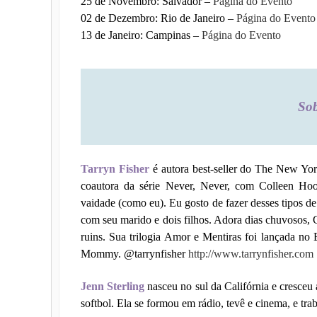
25 de Novembro: Salvador –
Página do Evento
02 de Dezembro: Rio de Janeiro –
Página do Evento
13 de Janeiro: Campinas –
Página do Evento
Sob
Tarryn Fisher
é autora best-seller do The New Yo
coautora da série Never, Never, com Colleen Hoo
vaidade (como eu). Eu gosto de fazer desses tipos de
com seu marido e dois filhos. Adora dias chuvosos, 
ruins. Sua trilogia Amor e Mentiras foi lançada no
Mommy. @tarrynfisher
http://www.tarrynfisher.com
Jenn Sterling
nasceu no sul da Califórnia e cresceu
softbol. Ela se formou em rádio, tevê e cinema, e tra