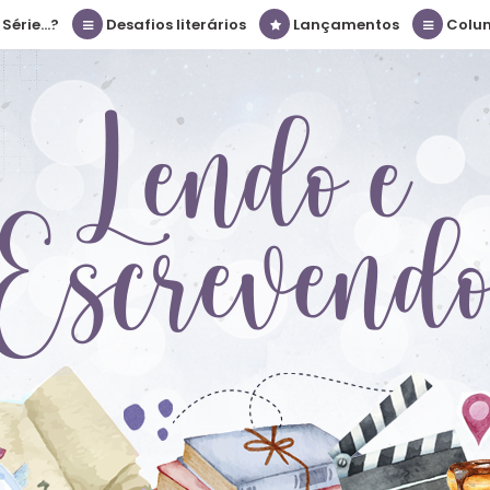
érie...?
Desafios literários
Lançamentos
Colu