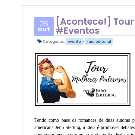
[Acontece!] Tour
25
#Eventos
out
Categorias:
evento
•
faro editorial
Tendo como base os romances de duas autoras publ
americana Jenn Sterling, a ideia é promover debat
contemporâneos e porque há ainda muita idealização 