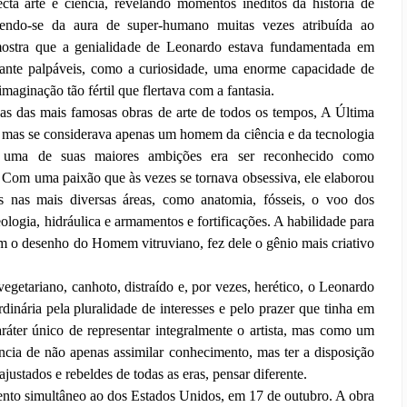
ecta arte e ciência, revelando momentos inéditos da história de
endo-se da aura de super-humano muitas vezes atribuída ao
 mostra que a genialidade de Leonardo estava fundamentada em
astante palpáveis, como a curiosidade, uma enorme capacidade de
maginação tão fértil que flertava com a fantasia.
as das mais famosas obras de arte de todos os tempos, A Última
 mas se considerava apenas um homem da ciência e da tecnologia
 uma de suas maiores ambições era ser reconhecido como
. Com uma paixão que às vezes se tornava obsessiva, ele elaborou
s nas mais diversas áreas, como anatomia, fósseis, o voo dos
ologia, hidráulica e armamentos e fortificações. A habilidade para
om o desenho do Homem vitruviano, fez dele o gênio mais criativo
egetariano, canhoto, distraído e, por vezes, herético, o Leonardo
dinária pela pluralidade de interesses e pelo prazer que tinha em
ráter único de representar integralmente o artista, mas como um
ncia de não apenas assimilar conhecimento, mas ter a disposição
justados e rebeldes de todas as eras, pensar diferente.
amento simultâneo ao dos Estados Unidos, em 17 de outubro. A obra