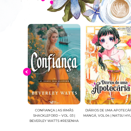
 AS IRMÃS
DIÁRIOS DE UMA APOTECÁRIA |
CAVALEIROS DO ZODÍACO: S
 VOL. 03 |
MANGÁ, VOL.04 | NATSU HYUUGA
SEIYA FINAL EDITION | VOL. 
TS #RESENHA
MASAMI KURUMADA