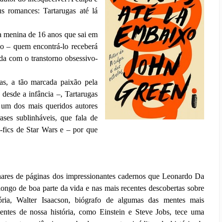
us romances: Tartarugas até lá
 menina de 16 anos que sai em
do – quem encontrá-lo receberá
a com o transtorno obsessivo-
las, a tão marcada paixão pela
 desde a infância –, Tartarugas
 um dos mais queridos autores
ases sublinháveis, que fala de
-fics de Star Wars e – por que
res de páginas dos impressionantes cadernos que Leonardo Da
ongo de boa parte da vida e nas mais recentes descobertas sobre
tória, Walter Isaacson, biógrafo de algumas das mentes mais
uentes de nossa história, como Einstein e Steve Jobs, tece uma