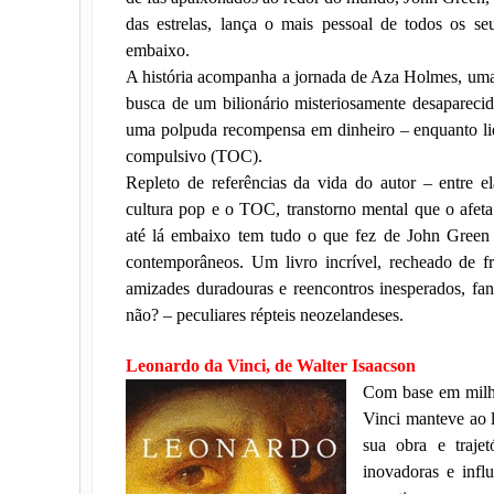
das estrelas, lança o mais pessoal de todos os se
embaixo.
A história acompanha a jornada de Aza Holmes, uma
busca de um bilionário misteriosamente desapareci
uma polpuda recompensa em dinheiro – enquanto lid
compulsivo (TOC).
Repleto de referências da vida do autor – entre e
cultura pop e o TOC, transtorno mental que o afeta
até lá embaixo tem tudo o que fez de John Green
contemporâneos. Um livro incrível, recheado de fr
amizades duradouras e reencontros inesperados, fan
não? – peculiares répteis neozelandeses.
Leonardo da Vinci, de Walter Isaacson
Com base em milha
Vinci manteve ao l
sua obra e traje
inovadoras e infl