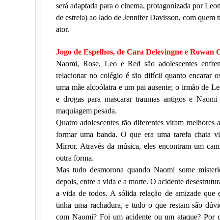
será adaptada para o cinema, protagonizada por Leo
de estreia) ao lado de Jennifer Davisson, com quem 
ator.
Jogo de Espelhos, de Cara Delevingne e Rowan
Naomi, Rose, Leo e Red são adolescentes enfre
relacionar no colégio é tão difícil quanto encarar
uma mãe alcoólatra e um pai ausente; o irmão de Le
e drogas para mascarar traumas antigos e Naomi 
maquiagem pesada.
Quatro adolescentes tão diferentes viram melhores
formar uma banda. O que era uma tarefa chata vi
Mirror. Através da música, eles encontram um ca
outra forma.
Mas tudo desmorona quando Naomi some misterio
depois, entre a vida e a morte. O acidente desestrut
a vida de todos. A sólida relação de amizade que 
tinha uma rachadura, e tudo o que restam são dúvi
com Naomi? Foi um acidente ou um ataque? Por que