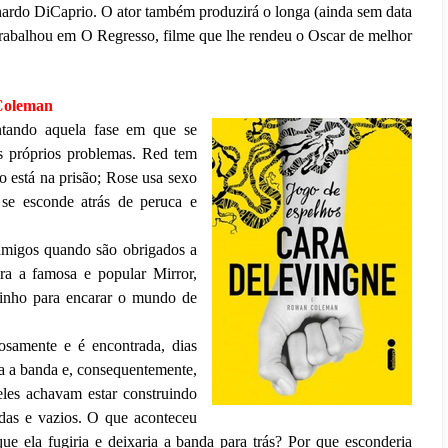
nardo DiCaprio. O ator também produzirá o longa (ainda sem data
trabalhou em O Regresso, filme que lhe rendeu o Oscar de melhor
 Coleman
ntando aquela fase em que se
 os próprios problemas. Red tem
o está na prisão; Rose usa sexo
se esconde atrás de peruca e
 amigos quando são obrigados a
ra a famosa e popular Mirror,
minho para encarar o mundo de
samente e é encontrada, dias
ura a banda e, consequentemente,
eles achavam estar construindo
das e vazios. O que aconteceu
 ela fugiria e deixaria a banda para trás? Por que esconderia