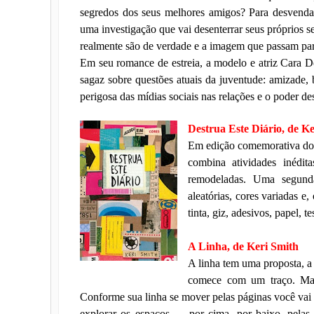
segredos dos seus melhores amigos? Para desvendar
uma investigação que vai desenterrar seus próprios se
realmente são de verdade e a imagem que passam pa
Em seu romance de estreia, a modelo e atriz Cara De
sagaz sobre questões atuais da juventude: amizade, b
perigosa das mídias sociais nas relações e o poder d
Destrua Este Diário, de K
Em edição comemorativa dos 
combina atividades inédit
remodeladas. Uma segund
aleatórias, cores variadas e
tinta, giz, adesivos, papel, 
A Linha, de Keri Smith
A linha tem uma proposta, a
comece com um traço. Mas,
Conforme sua linha se mover pelas páginas você vai 
explorar os espaços — por cima, por baixo, pelas