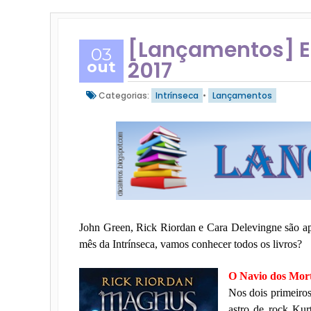
[Lançamentos] Ed
03
2017
out
Categorias:
Intrínseca
•
Lançamentos
John Green, Rick Riordan e Cara Delevingne são ap
mês da Intrínseca, vamos conhecer todos os livros?
O Navio dos Mort
Nos dois primeiros
astro de rock Kur