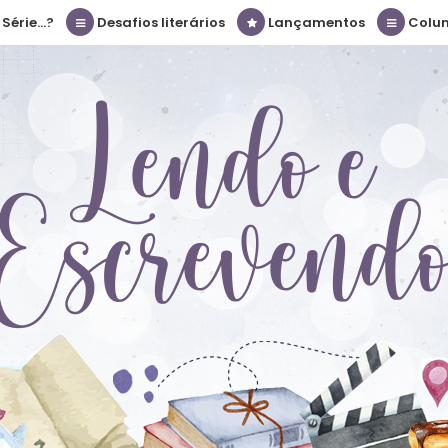
érie...?
Desafios literários
Lançamentos
Colu