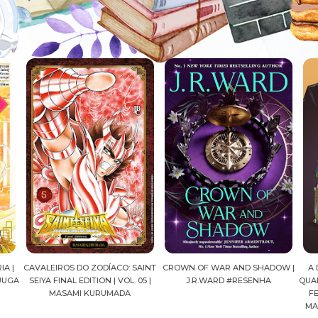
AINT
CROWN OF WAR AND SHADOW |
A DROGA DA OBEDIÊNCIA EM
MA
05 |
J.R.WARD #RESENHA
QUADRINHOS | PEDRO BANDEIRA,
FELIPE PAN, OLAVO COSTA E
MARIANE GUSMÃO #RESENHA