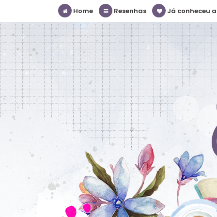
Home
Resenhas
Já conheceu a S