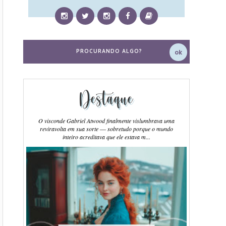
Destaque
O visconde Gabriel Atwood finalmente vislumbrava uma
reviravolta em sua sorte ― sobretudo porque o mundo
inteiro acreditava que ele estava m...