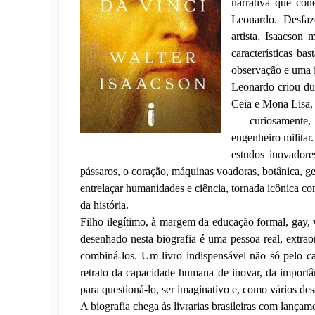
narrativa que con
Leonardo. Desfaz
artista, Isaacson
características b
observação e uma i
Leonardo criou du
Ceia e Mona Lisa,
— curiosamente,
engenheiro militar
estudos inovadore
pássaros, o coração, máquinas voadoras, botânica, ge
entrelaçar humanidades e ciência, tornada icônica c
da história.
Filho ilegítimo, à margem da educação formal, gay, v
desenhado nesta biografia é uma pessoa real, extraor
combiná-los. Um livro indispensável não só pelo ca
retrato da capacidade humana de inovar, da importâ
para questioná-lo, ser imaginativo e, como vários desa
A biografia chega às livrarias brasileiras com lanç