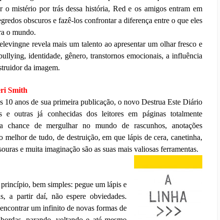
 o mistério por trás dessa história, Red e os amigos entram em
gredos obscuros e fazê-los confrontar a diferença entre o que eles
ra o mundo.
levingne revela mais um talento ao apresentar um olhar fresco e
ullying, identidade, gênero, transtornos emocionais, a influência
estruidor da imagem.
eri Smith
10 anos de sua primeira publicação, o novo Destrua Este Diário
as e outras já conhecidas dos leitores em páginas totalmente
a chance de mergulhar no mundo de rascunhos, anotações
, o melhor de tudo, de destruição, em que lápis de cera, canetinha,
tesouras e muita imaginação são as suas mais valiosas ferramentas.
 princípio, bem simples: pegue um lápis e
 a partir daí, não espere obviedades.
encontrar um infinito de novas formas de
 bordas, parando, voltando e até mesmo