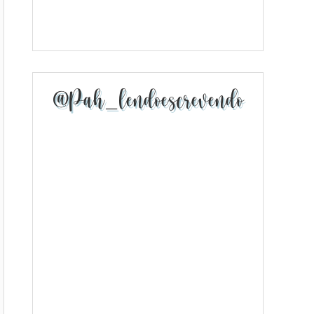
@pah_lendoescrevendo