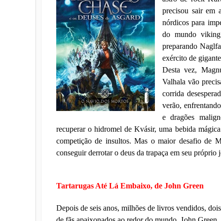
precisou sair em 
nórdicos para imp
do mundo viking
preparando Naglfar
exército de gigante
Desta vez, Magnu
Valhala vão preci
corrida desesperad
verão, enfrentando
e dragões malign
recuperar o hidromel de Kvásir, uma bebida mágic
competição de insultos. Mas o maior desafio de Ma
conseguir derrotar o deus da trapaça em seu próprio 
Tartarugas Até Lá Embaixo, de John Green
Depois de seis anos, milhões de livros vendidos, doi
de fãs apaixonados ao redor do mundo, John Green, 