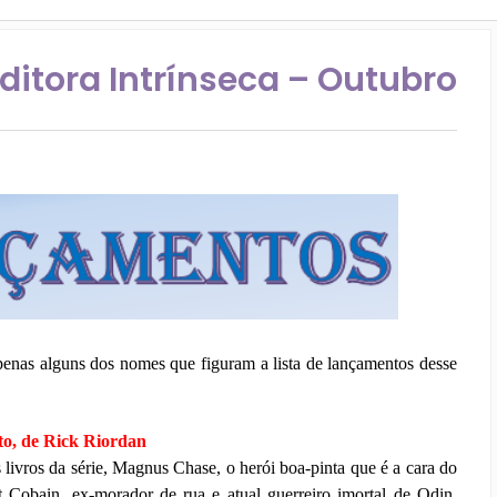
itora Intrínseca – Outubro
enas alguns dos nomes que figuram a lista de lançamentos desse
o, de Rick Riordan
 livros da série, Magnus Chase, o herói boa-pinta que é a cara do
t Cobain, ex-morador de rua e atual guerreiro imortal de Odin,