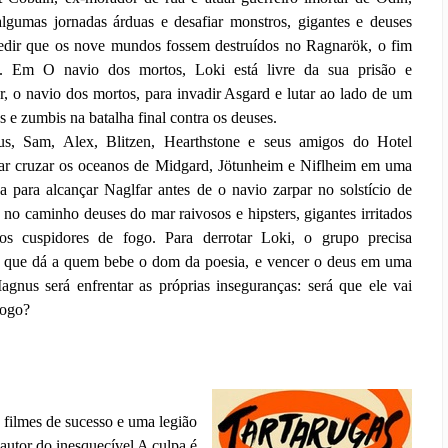
algumas jornadas árduas e desafiar monstros, gigantes e deuses
edir que os nove mundos fossem destruídos no Ragnarök, o fim
. Em O navio dos mortos, Loki está livre da sua prisão e
, o navio dos mortos, para invadir Asgard e lutar ao lado de um
s e zumbis na batalha final contra os deuses.
s, Sam, Alex, Blitzen, Hearthstone e seus amigos do Hotel
sar cruzar os oceanos de Midgard, Jötunheim e Niflheim em uma
a para alcançar Naglfar antes de o navio zarpar no solstício de
 no caminho deuses do mar raivosos e hipsters, gigantes irritados
os cuspidores de fogo. Para derrotar Loki, o grupo precisa
a que dá a quem bebe o dom da poesia, e vencer o deus em uma
gnus será enfrentar as próprias inseguranças: será que ele vai
jogo?
s filmes de sucesso e uma legião
autor do inesquecível A culpa é