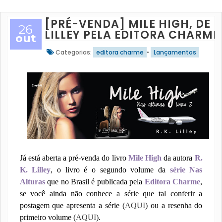
[PRÉ-VENDA] MILE HIGH, DE R.
26
LILLEY PELA EDITORA CHARME
out
Categorias:
editora charme
•
Lançamentos
Já está aberta a pré-venda do livro
Mile High
da autora
R.
K. Lilley
, o livro é o segundo volume da
série Nas
Alturas
que no Brasil é publicada pela
Editora Charme
,
se você ainda não conhece a série que tal conferir a
postagem que apresenta a série (
AQUI
) ou a resenha do
primeiro volume (
AQUI
).