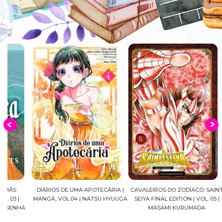
DIÁRIOS DE UMA APOTECÁRIA |
CAVALEIROS DO ZODÍACO: SAINT
CROWN
MANGÁ, VOL.04 | NATSU HYUUGA
SEIYA FINAL EDITION | VOL. 05 |
A
MASAMI KURUMADA