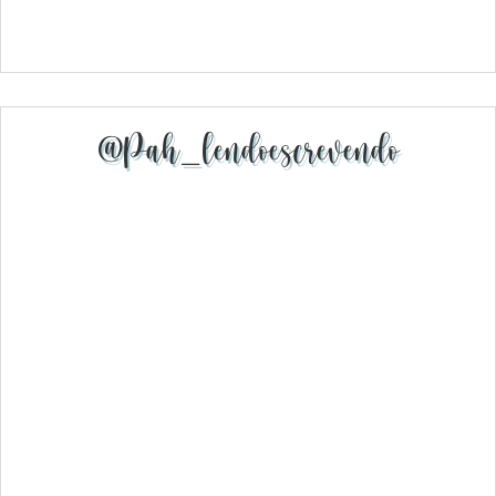
@pah_lendoescrevendo