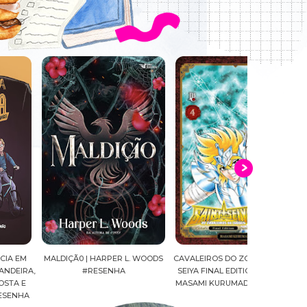
LDIÇÃ0 | HARPER L. WOODS
CAVALEIROS DO ZODÍACO: SAINT
O CLUBE DO L
#RESENHA
SEIYA FINAL EDITION | VOL. 04 |
LIAO BUT
MASAMI KURUMADA #RESENHA