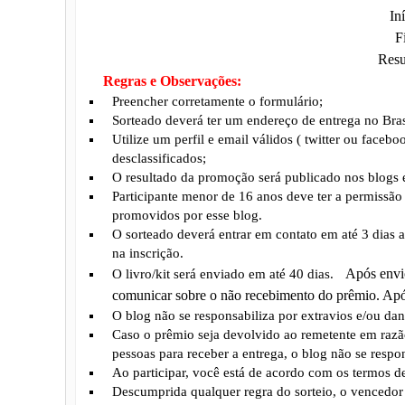
In
F
Resu
Regras e Observações:
Preencher corretamente o formulário;
Sorteado deverá ter um endereço de entrega no Bras
Utilize um perfil e email válidos ( twitter ou faceb
desclassificados;
O resultado da promoção será publicado nos blogs e 
Participante menor de 16 anos deve ter a permissão 
promovidos por esse blog.
O sorteado deverá entrar em contato em até 3 dias 
na inscrição.
Após envio
O livro/kit será enviado em até 40 dias.
comunicar sobre o não recebimento do prêmio. Após
O blog não se responsabiliza por extravios e/ou da
Caso o prêmio seja devolvido ao remetente em razã
pessoas para receber a entrega, o blog não se respo
Ao participar, você está de acordo com os termos 
Descumprida qualquer regra do sorteio, o vencedor 