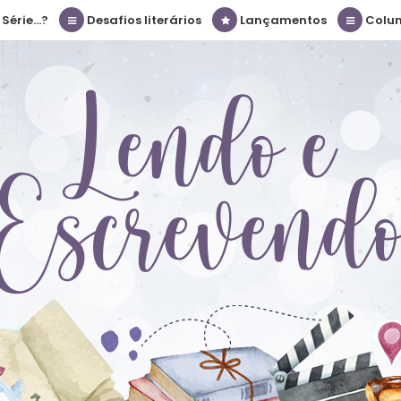
érie...?
Desafios literários
Lançamentos
Colu