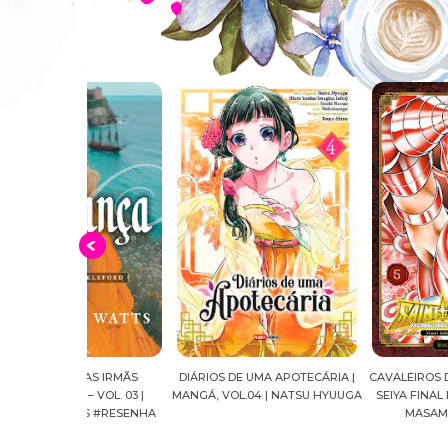
 AS IRMÃS
DIÁRIOS DE UMA APOTECÁRIA |
CAVALEIROS DO ZODÍACO: S
 VOL. 03 |
MANGÁ, VOL.04 | NATSU HYUUGA
SEIYA FINAL EDITION | VOL. 
TS #RESENHA
MASAMI KURUMADA