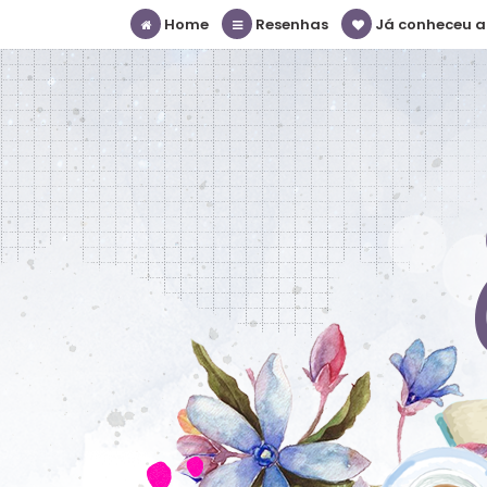
Home
Resenhas
Já conheceu a S