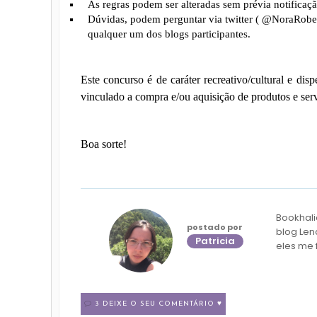
As regras podem ser alteradas sem prévia notificaçã
Dúvidas, podem perguntar via twitter ( @NoraRober
qualquer um dos blogs participantes.
Este concurso é de caráter recreativo/cultural e dis
vinculado a compra e/ou aquisição de produtos e servi
Boa sorte!
Bookhali
postado por
blog Len
Patricia
eles me 
3 DEIXE O SEU COMENTÁRIO ♥