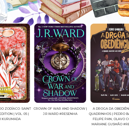
AINT
CROWN OF WAR AND SHADOW |
A DROGA DA OBEDIÊNCIA EM
MA
05 |
J.R.WARD #RESENHA
QUADRINHOS | PEDRO BANDEIRA,
FELIPE PAN, OLAVO COSTA E
MARIANE GUSMÃO #RESENHA