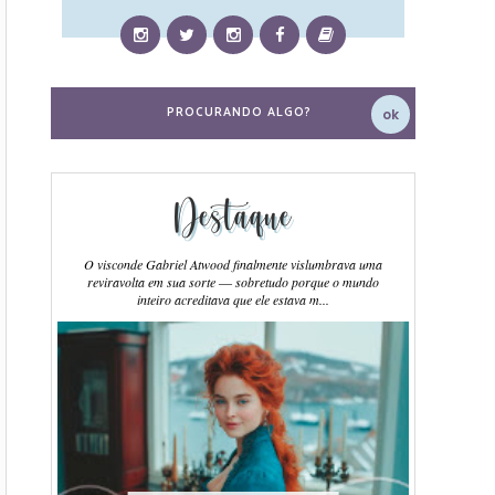
Destaque
O visconde Gabriel Atwood finalmente vislumbrava uma
reviravolta em sua sorte ― sobretudo porque o mundo
inteiro acreditava que ele estava m...