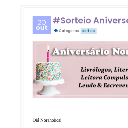
#Sorteio Aniversá
20
out
Categorias:
sorteio
Olá Noraholics!