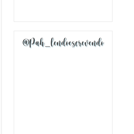
@pah_lendoescrevendo