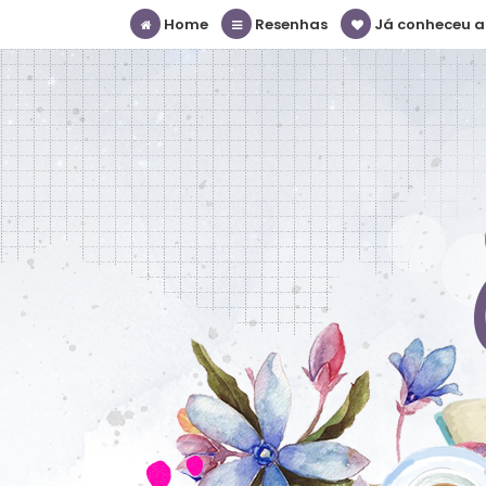
Home
Resenhas
Já conheceu a S