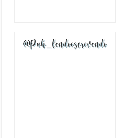
@pah_lendoescrevendo