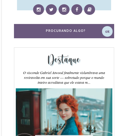
Destaque
O visconde Gabriel Atwood finalmente vislumbrava uma
reviravolta em sua sorte ― sobretudo porque o mundo
inteiro acreditava que ele estava m...