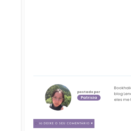
Bookhali
postado por
blog Len
Patricia
eles me 
10 DEIXE O SEU COMENTÁRIO ♥