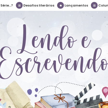
érie...?
Desafios literários
Lançamentos
Colu