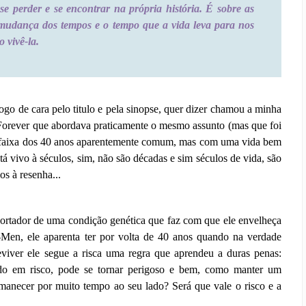
se perder e se encontrar na própria história. É sobre as
 mudança dos tempos e o tempo que a vida leva para nos
 vivê-la.
o de cara pelo titulo e pela sinopse, quer dizer chamou a minha
va Forever que abordava praticamente o mesmo assunto (mas que foi
a faixa dos 40 anos aparentemente comum, mas com uma vida bem
á vivo à séculos, sim, não são décadas e sim séculos de vida, são
s à resenha...
portador de uma condição genética que faz com que ele envelheça
Men, ele aparenta ter por volta de 40 anos quando na verdade
eviver ele segue a risca uma regra que aprendeu a duras penas:
do em risco, pode se tornar perigoso e bem, como manter um
anecer por muito tempo ao seu lado? Será que vale o risco e a