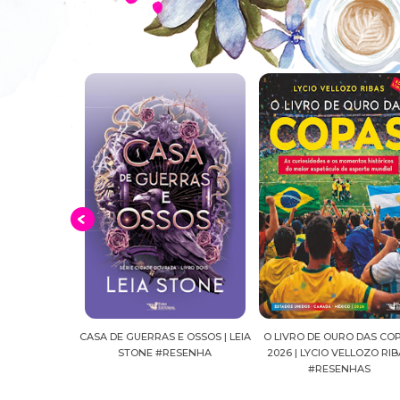
S E OSSOS | LEIA
O LIVRO DE OURO DAS COPAS
SUSSURROS AO LUAR | 
#RESENHA
2026 | LYCIO VELLOZO RIBAS
FALLS, VOL.04 | C.C.HU
#RESENHAS
#RESENHA