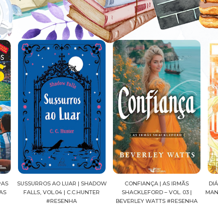
SHADOW
CONFIANÇA | AS IRMÃS
DIÁRIOS DE UMA APOTECÁRIA |
C
NTER
SHACKLEFORD – VOL. 03 |
MANGÁ, VOL.04 | NATSU HYUUGA
BEVERLEY WATTS #RESENHA