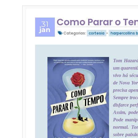
Como Parar o Te
31
jan
Categorias:
cortesia
•
harpercollins b
Tom Hazard 
um quarentã
vivo há sécu
de Nova Yor
precisa ape
Sempre troc
disfarce per
Assim, pode
Pode manipu
normal. To
sobre paixão