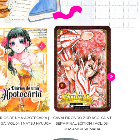
AVALEIROS DO ZODÍACO: SAINT
CROWN OF WAR AND SHADOW |
A DROGA 
SEIYA FINAL EDITION | VOL. 05 |
J.R.WARD #RESENHA
QUADRINHOS
MASAMI KURUMADA
FELIPE P
MARIANE 