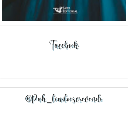
Facebook
@pah_lendoescrevendo