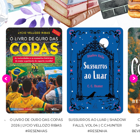
EIA
O LIVRO DE OURO DAS COPAS
SUSSURROS AO LUAR | SHADOW
C
2026 | LYCIO VELLOZO RIBAS
FALLS, VOL.04 | C.C.HUNTER
SH
#RESENHAS
#RESENHA
BEVE