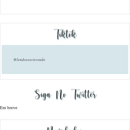
Tiktok
@lendoeescrevendo
Siga No Twitter
Em breve