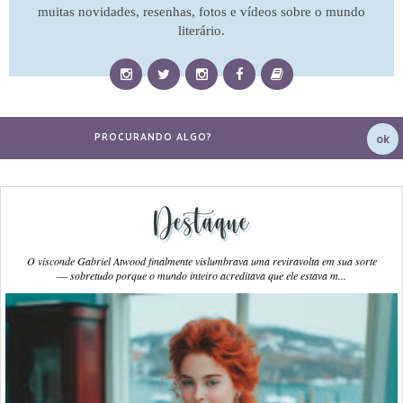
muitas novidades, resenhas, fotos e vídeos sobre o mundo
literário.
Destaque
O visconde Gabriel Atwood finalmente vislumbrava uma reviravolta em sua sorte
― sobretudo porque o mundo inteiro acreditava que ele estava m...