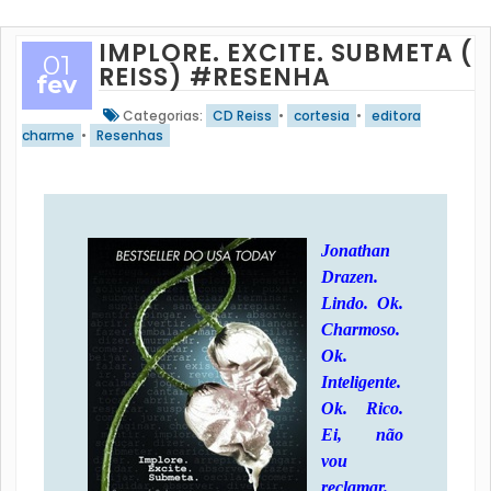
IMPLORE. EXCITE. SUBMETA (C
01
REISS) #RESENHA
fev
Categorias:
CD Reiss
•
cortesia
•
editora
charme
•
Resenhas
Jonathan
Drazen.
Lindo. Ok.
Charmoso.
Ok.
Inteligente.
Ok. Rico.
Ei, não
vou
reclamar.