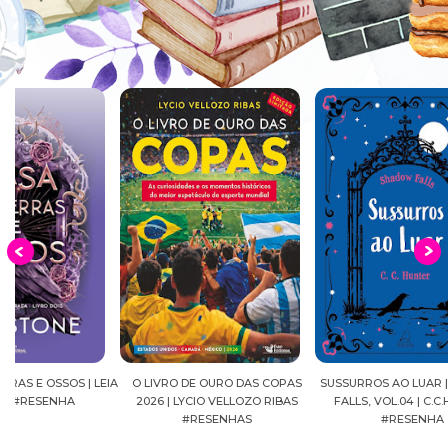
EIA
O LIVRO DE OURO DAS COPAS
SUSSURROS AO LUAR | SHADOW
C
2026 | LYCIO VELLOZO RIBAS
FALLS, VOL.04 | C.C.HUNTER
SH
#RESENHAS
#RESENHA
BEVE