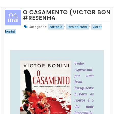
O CASAMENTO (VICTOR BONI
04
#RESENHA
mai
Categorias:
cortesia
•
faro editorial
•
victor
bonini
Todos
esperavam
por uma
festa
inesquecíve
l...
Para os
noivos é o
dia mais
importante