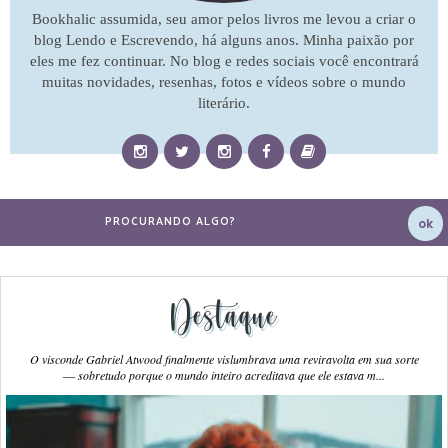
Bookhalic assumida, seu amor pelos livros me levou a criar o
blog Lendo e Escrevendo, há alguns anos. Minha paixão por
eles me fez continuar. No blog e redes sociais você encontrará
muitas novidades, resenhas, fotos e vídeos sobre o mundo
literário.
Destaque
O visconde Gabriel Atwood finalmente vislumbrava uma reviravolta em sua sorte
― sobretudo porque o mundo inteiro acreditava que ele estava m...