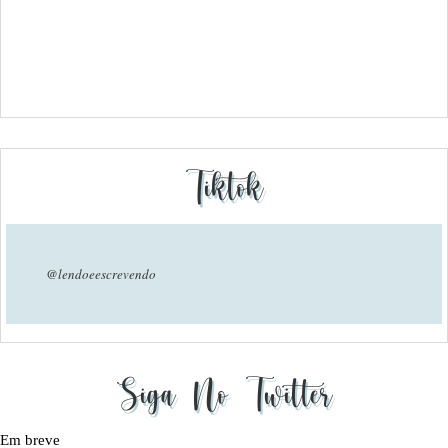
Tiktok
@lendoeescrevendo
Siga No Twitter
Em breve