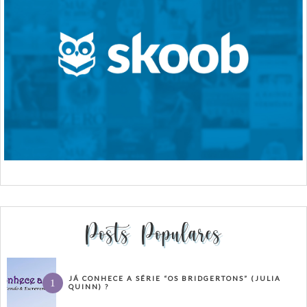
Posts Populares
JÁ CONHECE A SÉRIE “OS BRIDGERTONS” (JULIA
QUINN) ?