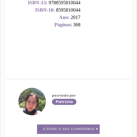
ISBN-13:
9788595810044
ISBN-10:
8595810044
Ano:
2017
Páginas
: 368
postado por
Patricia
0 DEIXE O SEU COMENTÁRIO ♥