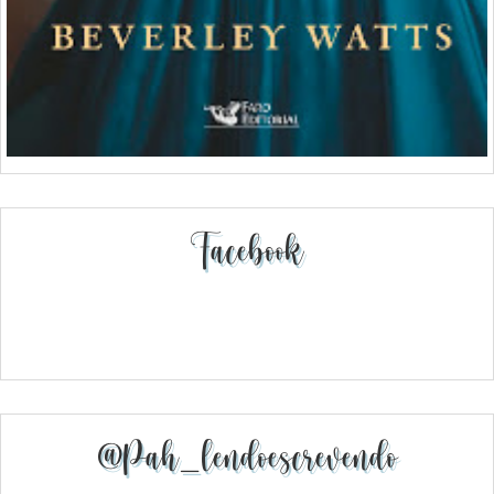
Facebook
@pah_lendoescrevendo