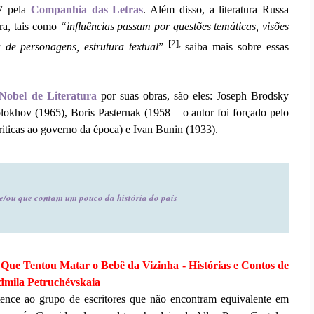
17 pela
Companhia das Letras
. Além disso, a literatura Russa
eira, tais como
“influências passam por questões temáticas, visões
[2],
 de personagens, estrutura textual
”
saiba mais sobre essas
Nobel de Literatura
por suas obras, são eles:
Joseph Brodsky
olokhov
(1965),
Boris Pasternak
(1958 – o autor foi forçado pelo
riticas ao governo da época) e
Ivan Bunin
(1933).
e/ou que contam um pouco da história do país
e Tentou Matar o Bebê da Vizinha - Histórias e Contos de
dmila Petruchévskaia
tence ao grupo de escritores que não encontram equivalente em