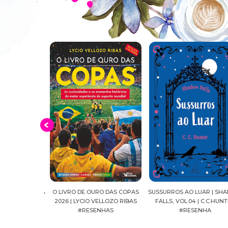
E OSSOS | LEIA
O LIVRO DE OURO DAS COPAS
SUSSURROS AO LUAR | SH
ESENHA
2026 | LYCIO VELLOZO RIBAS
FALLS, VOL.04 | C.C.HUNT
#RESENHAS
#RESENHA