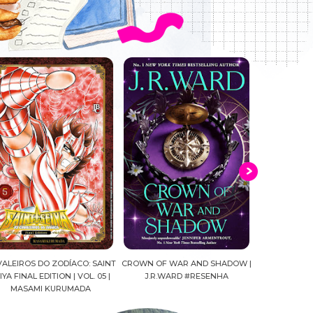
ALEIROS DO ZODÍACO: SAINT
CROWN OF WAR AND SHADOW |
A DROGA DA
YA FINAL EDITION | VOL. 05 |
J.R.WARD #RESENHA
QUADRINHOS |
MASAMI KURUMADA
FELIPE PAN
MARIANE GU