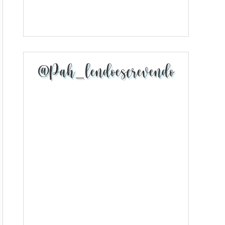
@pah_lendoescrevendo