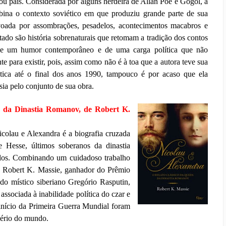
ou país. Considerada por alguns herdeira de Allan Poe e Gogol, a
bina o contexto soviético em que produziu grande parte de sua
oada por assombrações, pesadelos, acontecimentos macabros e
ltado são história sobrenaturais que retomam a tradição dos contos
 de um humor contemporâneo e de uma carga política que não
te para existir, pois, assim como não é à toa que a autora teve sua
tica até o final dos anos 1990, tampouco é por acaso que ela
ia pelo conjunto de sua obra.
da da Dinastia Romanov, de Robert K.
icolau e Alexandra é a biografia cruzada
 Hesse, últimos soberanos da dinastia
ulos. Combinando um cuidadoso trabalho
e, Robert K. Massie, ganhador do Prêmio
z do místico siberiano Gregório Rasputin,
associada à inabilidade política do czar e
o início da Primeira Guerra Mundial foram
pério do mundo.