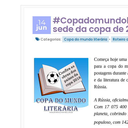
#Copadomundolit
14
sede da copa de 
jun
Categorias:
Copa do mundo literária
•
Roteiro 
Começa hoje uma 
para a copa do mu
postagens durante
e da literatura d
Rússia.
A Rússia, oficialm
Com 17 075 400 q
planeta, cobrindo
populoso, com 142