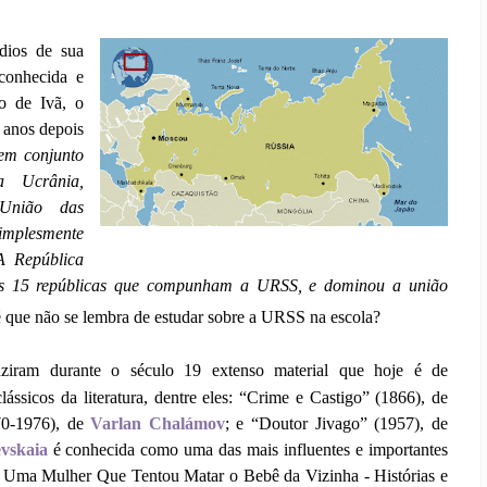
dios de sua
 conhecida e
o de Ivã, o
, anos depois
 em conjunto
a Ucrânia,
 União das
implesmente
A República
das 15 repúblicas que compunham a URSS, e dominou a união
que não se lembra de estudar sobre a URSS na escola?
uziram durante o século 19 extenso material que hoje é de
ssicos da literatura, dentre eles: “Crime e Castigo” (1866), de
70-1976), de
Varlan Chalámov
; e “Doutor Jivago” (1957), de
vskaia
é conhecida como uma das mais influentes e importantes
z Uma Mulher Que Tentou Matar o Bebê da Vizinha - Histórias e