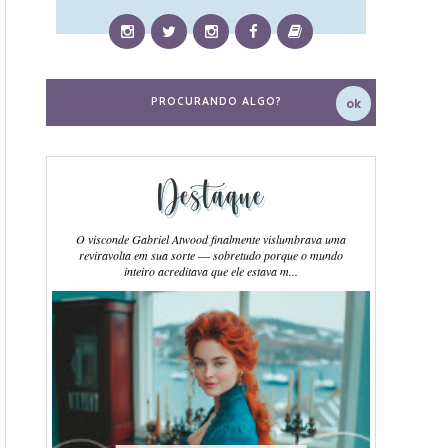
Destaque
O visconde Gabriel Atwood finalmente vislumbrava uma
reviravolta em sua sorte ― sobretudo porque o mundo
inteiro acreditava que ele estava m...