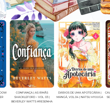
ADOW
CONFIANÇA | AS IRMÃS
DIÁRIOS DE UMA APOTECÁRIA |
CAV
ER
SHACKLEFORD – VOL. 03 |
MANGÁ, VOL.04 | NATSU HYUUGA
SEI
BEVERLEY WATTS #RESENHA