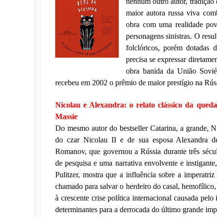
nenhum outro autor, tradição 
maior autora russa viva com
obra com uma realidade pov
personagens sinistras. O resu
folclóricos, porém dotadas
precisa se expressar diretamen
obra banida da União Sovié
recebeu em 2002 o prêmio de maior prestígio na Rúss
Nicolau e Alexandra: o relato clássico da que
Massie
Do mesmo autor do bestseller Catarina, a grande, N
do czar Nicolau II e de sua esposa Alexandra de
Romanov, que governou a Rússia durante três séc
de pesquisa e uma narrativa envolvente e instigant
Pulitzer, mostra que a influência sobre a imperatri
chamado para salvar o herdeiro do casal, hemofílico, 
à crescente crise política internacional causada pel
determinantes para a derrocada do último grande im