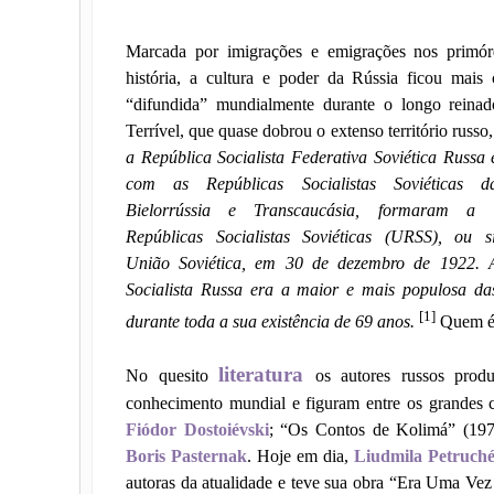
Marcada por imigrações e emigrações nos primór
história, a cultura e poder da Rússia ficou mais
“difundida” mundialmente durante o longo reinad
Terrível, que quase dobrou o extenso território russo
a República Socialista Federativa Soviética Russa
com as Repúblicas Socialistas Soviéticas d
Bielorrússia e Transcaucásia, formaram a
Repúblicas Socialistas Soviéticas (URSS), ou s
União Soviética, em 30 de dezembro de 1922. 
Socialista Russa era a maior e mais populosa 
[1]
durante toda a sua existência de 69 anos.
Quem é 
literatura
No quesito
os autores russos prod
conhecimento mundial e figuram entre os grandes clá
Fiódor Dostoiévski
; “Os Contos de Kolimá” (19
Boris Pasternak
. Hoje em dia,
Liudmila Petruché
autoras da atualidade e teve sua obra “Era Uma Ve