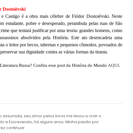
r Dostoiévski
e Castigo é a obra mais célebre de Fiódor Dostoiévski. Neste
em estudante, pobre e desesperado, perambula pelas ruas de São
rime que tentará justificar por uma teoria: grandes homens, como
ssassinos absolvidos pela História. Este ato desencadeia uma
rasta o leitor por becos, tabernas e pequenos cômodos, povoados de
reservar sua dignidade contra as várias formas da tirania.
Literatura Russa? Confira esse post da História do Mundo
AQUI
.
c assumida, seu amor pelos livros me levou a criar o
do e Escrevendo, há alguns anos. Minha paixão por
fez continuar.