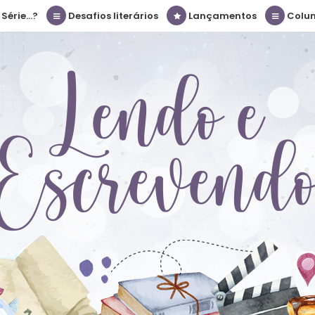
érie...?
Desafios literários
Lançamentos
Colu