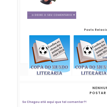
0 DEIXE O SEU COMENTÁRIO ♥
Posts Relac
NENHU
POSTAR
Se Chegou até aqui que tal comentar?!