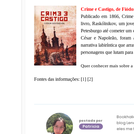
Crime e Castigo, de Fiódo
Publicado em 1866, Crime 
livro, Raskólnikov, um jov
Petesburgo até cometer um c
César e Napoleão, foram a
narrativa labiríntica que ar
personagens que lutam para p
Quer conhecer mais sobre a 
Fontes das informações: [
1
] [
2
]
Bookhali
postado por
blog Len
Patricia
eles me 