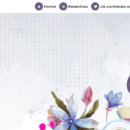
Home
Resenhas
Já conheceu a S