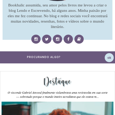
Bookhalic assumida, seu amor pelos livros me levou a criar o
blog Lendo e Escrevendo, há alguns anos. Minha paixão por
eles me fez continuar. No blog e redes sociais você encontrará
muitas novidades, resenhas, fotos e vídeos sobre o mundo
literário.
Destaque
O visconde Gabriel Atwood finalmente vislumbrava uma reviravolta em sua sorte
― sobretudo porque o mundo inteiro acreditava que ele estava m...