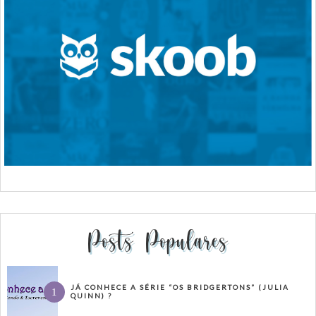
Posts Populares
JÁ CONHECE A SÉRIE “OS BRIDGERTONS” (JULIA
QUINN) ?