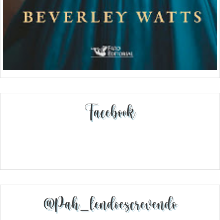
Facebook
@pah_lendoescrevendo