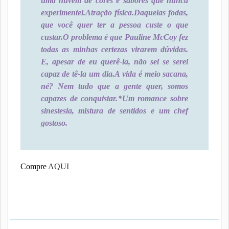
uma nuvem de cores e sabores que nunca
experimentei.
Atração física.
Daquelas fodas,
que você quer ter a pessoa custe o que
custar.
O problema é que Pauline McCoy fez
todas as minhas certezas virarem dúvidas.
E, apesar de eu querê-la, não sei se serei
capaz de tê-la um dia.
A vida é meio sacana,
né? Nem tudo que a gente quer, somos
capazes de conquistar.
*Um romance sobre
sinestesia, mistura de sentidos e um chef
gostoso.
Compre
AQUI