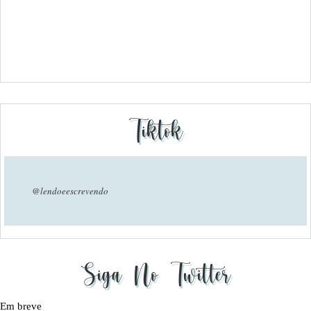
Tiktok
@lendoeescrevendo
Siga No Twitter
Em breve