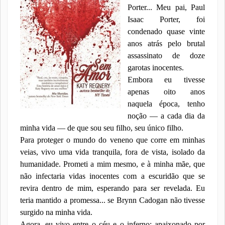
Porter... Meu pai, Paul
Isaac Porter, foi
condenado quase vinte
anos atrás pelo brutal
assassinato de doze
garotas inocentes.
Embora eu tivesse
apenas oito anos
naquela época, tenho
noção — a cada dia da
minha vida — de que sou seu filho, seu único filho.
Para proteger o mundo do veneno que corre em minhas
veias, vivo uma vida tranquila, fora de vista, isolado da
humanidade. Prometi a mim mesmo, e à minha mãe, que
não infectaria vidas inocentes com a escuridão que se
revira dentro de mim, esperando para ser revelada. Eu
teria mantido a promessa... se Brynn Cadogan não tivesse
surgido na minha vida.
Agora, eu vivo entre o céu e o inferno: apaixonado por