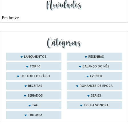
Novidades
Em breve
Categorias
LANÇAMENTOS
RESENHAS
TOP 10
BALANÇO DO MÊS
DESAFIO LITERÁRIO
EVENTO
RECEITAS
ROMANCES DE ÉPOCA
SERIADOS
SÉRIES
TAG
TRILHA SONORA
TRILOGIA