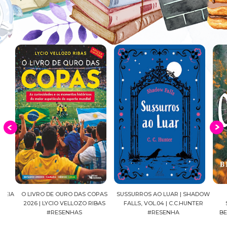
EIA
O LIVRO DE OURO DAS COPAS
SUSSURROS AO LUAR | SHADOW
C
2026 | LYCIO VELLOZO RIBAS
FALLS, VOL.04 | C.C.HUNTER
SH
#RESENHAS
#RESENHA
BEVE