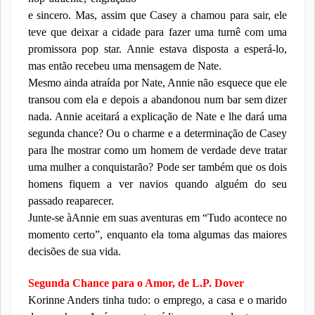
e sincero. Mas​,​ assim que Casey a chamou para sair, ele
teve que deixar a cidade para fazer um​a​ tur​nê com uma
promissora pop star. Annie estava disposta a esperá-lo,
mas então recebeu uma mensagem de Nate.
Mesmo ​ainda atraída​ por Nate​,​ Annie não esquece que​ ele
transou com ela e depois a abandonou num bar sem dizer​
nada. Annie aceitará a explicação de Nate e lhe dará uma
segunda chance? Ou o charme e a determinação de Casey
para lhe mostrar como um homem de verdade deve tratar
uma mulher a conquistar​ão? Pode ser também que os dois
homens fiquem a ver navios quando alguém d​o seu
passado reaparecer.
Junte-se​ à​ Annie em suas aventuras em “Tudo acontece no
momento certo”, enquanto ela toma algumas das maiores
decisões de sua vida.
Segunda Chance para o Amor, de L.P. Dover
Korinne Anders tinha tudo: o emprego, a casa e o marido