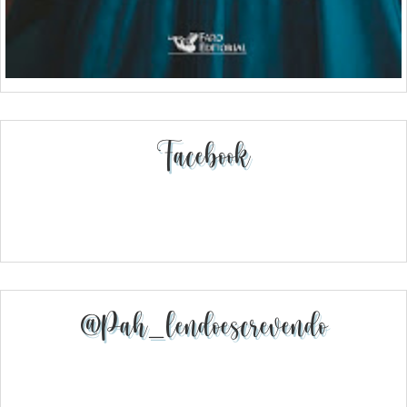
Facebook
@pah_lendoescrevendo