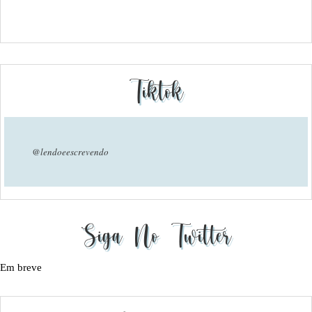
Tiktok
@lendoeescrevendo
Siga No Twitter
Em breve