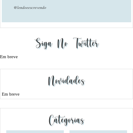
@lendoeescrevendo
Siga No Twitter
Em breve
Novidades
Em breve
Categorias