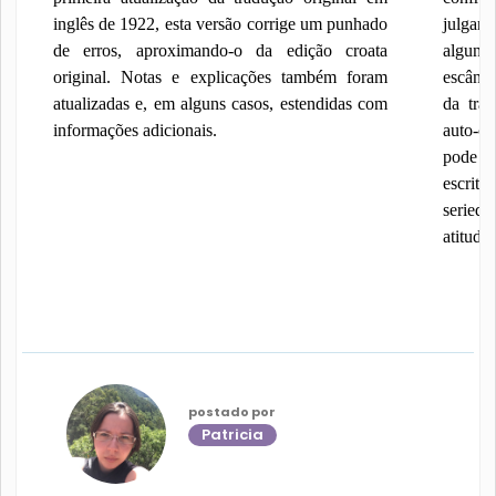
inglês de 1922, esta versão corrige um punhado
julga
de erros, aproximando-o da edição croata
alguns
original. Notas e explicações também foram
escânda
atualizadas e, em alguns casos, estendidas com
da tra
informações adicionais.
auto-c
pode s
escrit
seried
atitude
postado por
Patricia