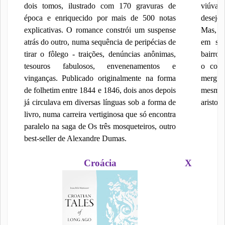
dois tomos, ilustrado com 170 gravuras de
viúva e
época e enriquecido por mais de 500 notas
desejo 
explicativas. O romance constrói um suspense
Mas, su
atrás do outro, numa sequência de peripécias de
em sua
tirar o fôlego - traições, denúncias anônimas,
bairro 
tesouros fabulosos, envenenamentos e
o comi
vinganças. Publicado originalmente na forma
mergu
de folhetim entre 1844 e 1846, dois anos depois
mesmo 
já circulava em diversas línguas sob a forma de
aristocr
livro, numa carreira vertiginosa que só encontra
paralelo na saga de Os três mosqueteiros, outro
best-seller de Alexandre Dumas.
Croácia
X