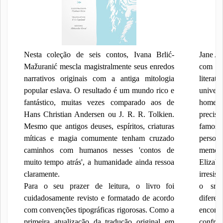
Nesta coleção de seis contos, Ivana Brlić-
Jane Au
Mažuranić mescla magistralmente seus enredos
com um
narrativos originais com a antiga mitologia
litera
popular eslava. O resultado é um mundo rico e
univer
fantástico, muitas vezes comparado aos de
homem
Hans Christian Andersen ou J. R. R. Tolkien.
precisa
Mesmo que antigos deuses, espíritos, criaturas
famoso 
míticas e magia comumente tenham cruzado
person
caminhos com humanos nesses 'contos de
memor
muito tempo atrás', a humanidade ainda ressoa
Eliza
claramente.
irresist
Para o seu prazer de leitura, o livro foi
o sr. 
cuidadosamente revisto e formatado de acordo
difere
com convenções tipográficas rigorosas. Como a
encontr
primeira atualização da tradução original em
confro