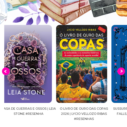
EIA
O LIVRO DE OURO DAS COPAS
SUSSURROS AO LUAR | SHADOW
C
2026 | LYCIO VELLOZO RIBAS
FALLS, VOL.04 | C.C.HUNTER
SH
#RESENHAS
#RESENHA
BEVE