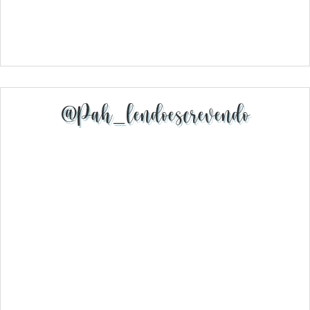
@pah_lendoescrevendo