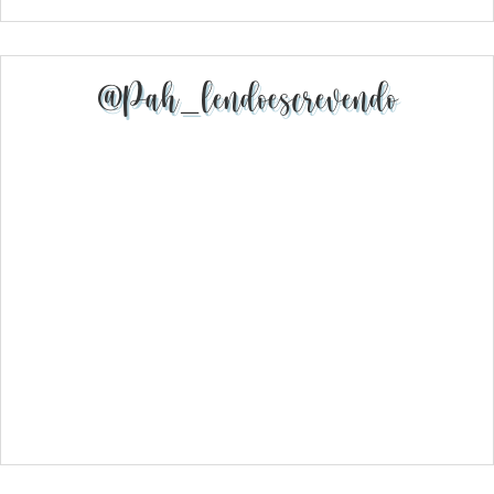
@pah_lendoescrevendo