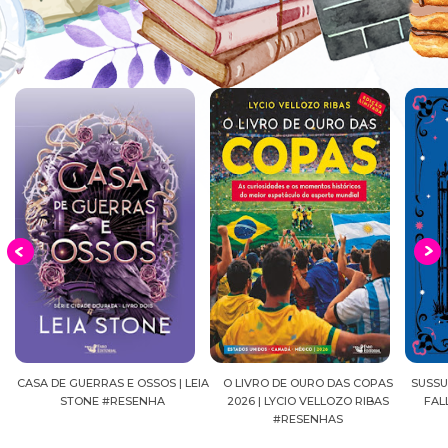
LEIA
O LIVRO DE OURO DAS COPAS
SUSSURROS AO LUAR | SHADOW
2026 | LYCIO VELLOZO RIBAS
FALLS, VOL.04 | C.C.HUNTER
S
#RESENHAS
#RESENHA
BE