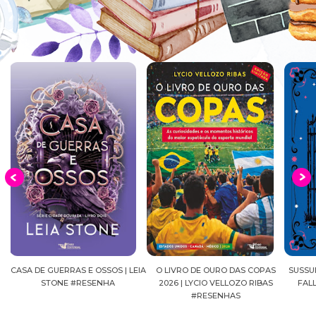
EIA
O LIVRO DE OURO DAS COPAS
SUSSURROS AO LUAR | SHADOW
C
2026 | LYCIO VELLOZO RIBAS
FALLS, VOL.04 | C.C.HUNTER
SH
#RESENHAS
#RESENHA
BEVE