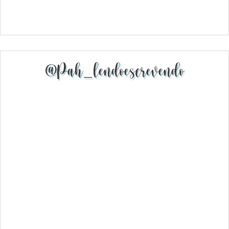
@pah_lendoescrevendo