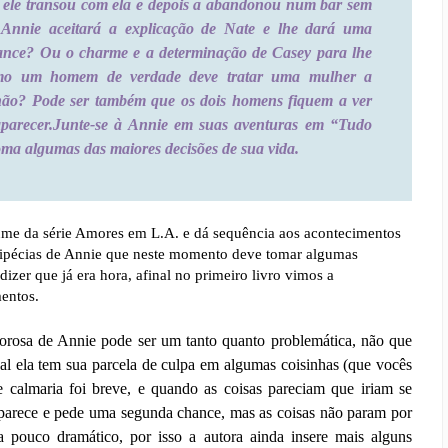
 ele transou com ela e depois a abandonou num bar sem
 Annie aceitará a explicação de Nate e lhe dará uma
nce? Ou o charme e a determinação de Casey para lhe
mo um homem de verdade deve tratar uma mulher a
não? Pode ser também que os dois homens fiquem a ver
parecer.
Junte-se à Annie em suas aventuras em “Tudo
ma algumas das maiores decisões de sua vida.
me da série Amores em L.A. e dá sequência aos acontecimentos
ipécias de Annie que neste momento deve tomar algumas
dizer que já era hora, afinal no primeiro livro vimos a
entos.
orosa de Annie pode ser um tanto quanto problemática, não que
inal ela tem sua parcela de culpa em algumas coisinhas (que vocês
de calmaria foi breve, e quando as coisas pareciam que iriam se
aparece e pede uma segunda chance, mas as coisas não param por
ia pouco dramático, por isso a autora ainda insere mais alguns