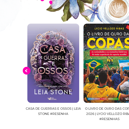
E GUERRAS E OSSOS | LEIA
O LIVRO DE OURO DAS COPAS
SUSSURROS AO 
STONE #RESENHA
2026 | LYCIO VELLOZO RIBAS
FALLS, VOL.04
#RESENHAS
#RES