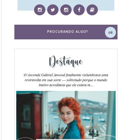
Destaque
O visconde Gabriel Atwood finalmente vislumbrava uma
reviravolta em sua sorte ― sobretudo porque o mundo
inteiro acreditava que ele estava m...