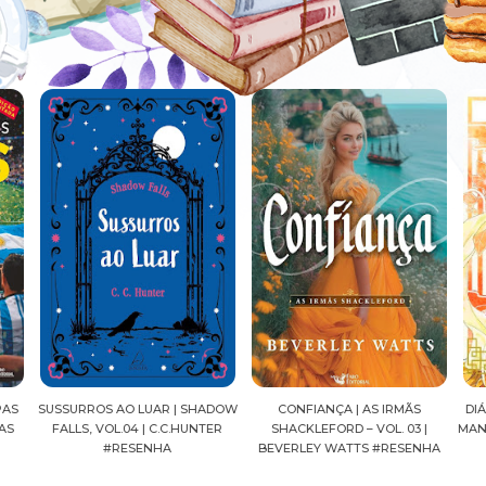
LUAR | SHADOW
CONFIANÇA | AS IRMÃS
DIÁRIOS DE UMA APOTECÁR
 | C.C.HUNTER
SHACKLEFORD – VOL. 03 |
MANGÁ, VOL.04 | NATSU H
ENHA
BEVERLEY WATTS #RESENHA