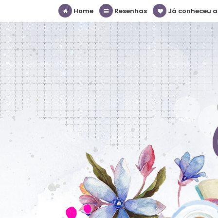
Home
Resenhas
Já conheceu a S