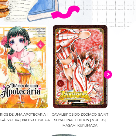
IA |
CAVALEIROS DO ZODÍACO: SAINT
CROWN OF WAR AND SHADOW |
A
YUUGA
SEIYA FINAL EDITION | VOL. 05 |
J.R.WARD #RESENHA
QUA
MASAMI KURUMADA
F
M