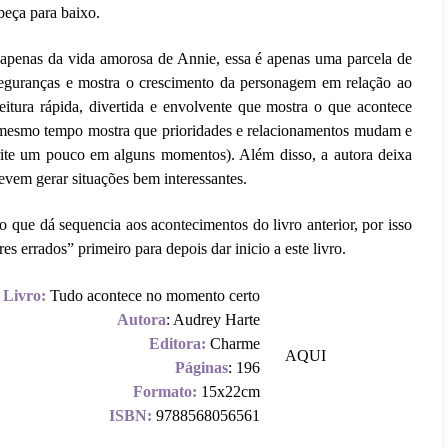
beça para baixo.
a apenas da vida amorosa de Annie, essa é apenas uma parcela de
nseguranças e mostra o crescimento da personagem em relação ao
leitura rápida, divertida e envolvente que mostra o que acontece
 mesmo tempo mostra que prioridades e relacionamentos mudam e
rrite um pouco em alguns momentos). Além disso, a autora deixa
evem gerar situações bem interessantes.
que dá sequencia aos acontecimentos do livro anterior, por isso
 errados” primeiro para depois dar inicio a este livro.
Livro:
Tudo acontece no momento certo
Autora
: Audrey Harte
Editora:
Charme
AQUI
Páginas
: 196
Formato:
15x22cm
ISBN:
9788568056561