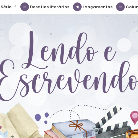
érie...?
Desafios literários
Lançamentos
Colu