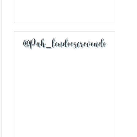
@pah_lendoescrevendo