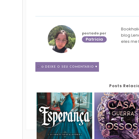
Bookhali
postado por
blog Len
Patricia
eles me 
0 DEIXE O SEU COMENTÁRIO ♥
Posts Relac