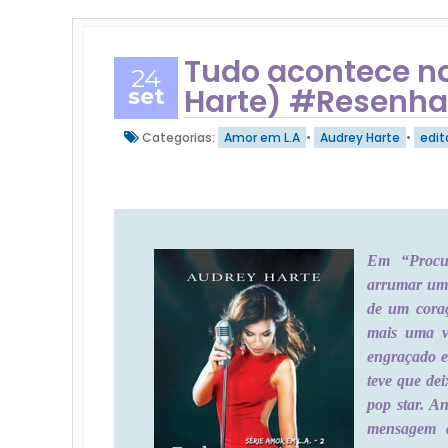
Tudo acontece n
24
Harte) #Resenha
set
Categorias:
Amor em L.A
•
Audrey Harte
•
edit
Em “Procur
arrumar um 
de um coraç
mais uma v
engraçado e
teve que de
pop star. A
mensagem 