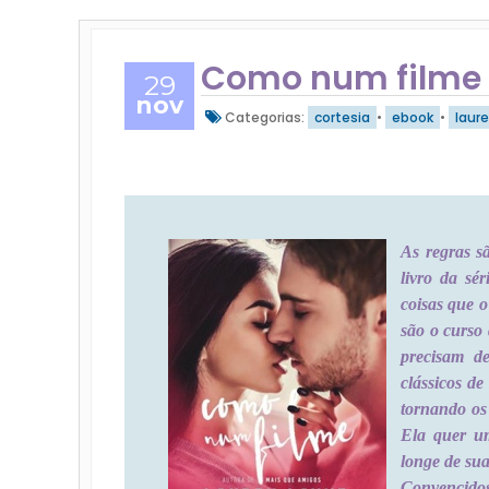
Como num filme 
29
nov
Categorias:
cortesia
•
ebook
•
laur
As regras s
livro da sé
coisas que 
são o curso
precisam de
clássicos d
tornando os
Ela quer um
longe de sua
Convencidos