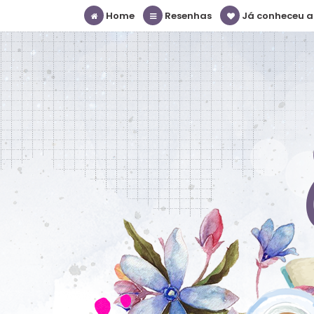
Home
Resenhas
Já conheceu a S