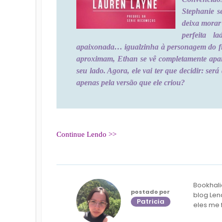
Stephanie s
deixa morar 
perfeita l
apaixonada… igualzinha à personagem do fil
aproximam, Ethan se vê completamente apaix
seu lado. Agora, ele vai ter que decidir: se
apenas pela versão que ele criou?
Continue Lendo >>
Bookhali
postado por
blog Len
Patricia
eles me 