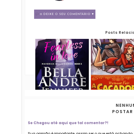
0 DEIXE O SEU COMENTÁRIO ♥
Posts Relac
NENHU
POSTAR
Se Chegou até aqui que tal comentar?!
Sua opinião é importante, assim sei o que está achando