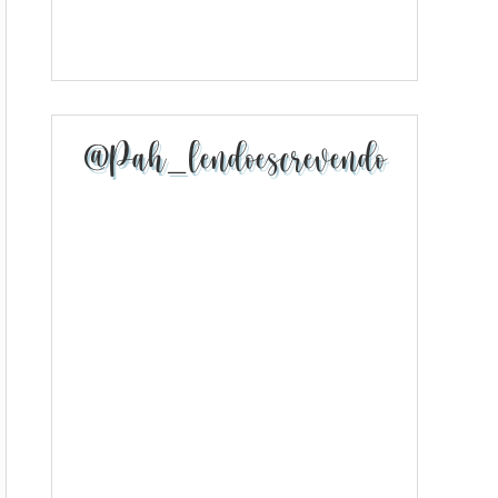
@pah_lendoescrevendo