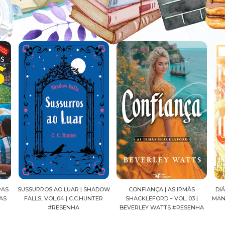
ADOW
CONFIANÇA | AS IRMÃS
DIÁRIOS DE UMA APOTECÁRIA |
CAV
ER
SHACKLEFORD – VOL. 03 |
MANGÁ, VOL.04 | NATSU HYUUGA
SEI
BEVERLEY WATTS #RESENHA