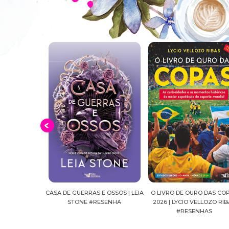
E OSSOS | LEIA
O LIVRO DE OURO DAS COPAS
SUSSURROS AO LUAR | SH
ESENHA
2026 | LYCIO VELLOZO RIBAS
FALLS, VOL.04 | C.C.HUNT
#RESENHAS
#RESENHA