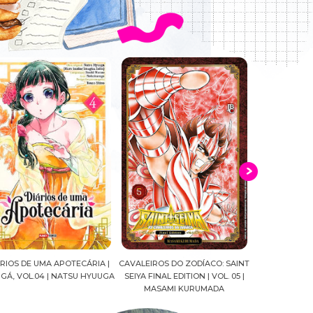
ALEIROS DO ZODÍACO: SAINT
CROWN OF WAR AND SHADOW |
A DROGA DA
YA FINAL EDITION | VOL. 05 |
J.R.WARD #RESENHA
QUADRINHOS |
MASAMI KURUMADA
FELIPE PAN
MARIANE GU