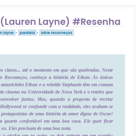
(Lauren Layne) #Resenha
en layne
•
paralela
•
série recomeços
ão claras... até o momento em que são quebradas. Neste
rie Recomeços, conheça a história de Ethan. As únicas
o mauricinho Ethan e a rebelde Stephanie têm em comum
 de cinema na Universidade de Nova York e o roteiro que
senvolver juntos. Mas, quando a proposta de recriar
e Hollywood se confunde com a realidade, eles acabam se
 protagonistas de uma história de amor digna de Oscar!
 quarto confortável em uma boa casa. Ele quer ficar
 ex. Eles precisam de uma boa nota.
 a ajudar um ao outro, os dois entram em um acordo: