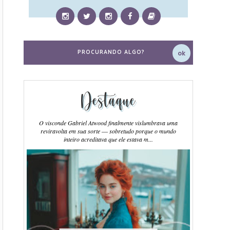
Destaque
O visconde Gabriel Atwood finalmente vislumbrava uma
reviravolta em sua sorte ― sobretudo porque o mundo
inteiro acreditava que ele estava m...