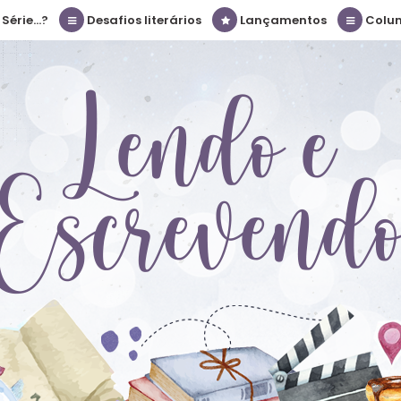
érie...?
Desafios literários
Lançamentos
Colu