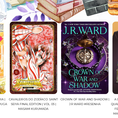
CAVALEIROS DO ZODÍACO: SAINT
CROWN OF WAR AND SHADOW |
A DROG
SEIYA FINAL EDITION | VOL. 05 |
J.R.WARD #RESENHA
QUADRINH
MASAMI KURUMADA
FELIPE
MARIAN