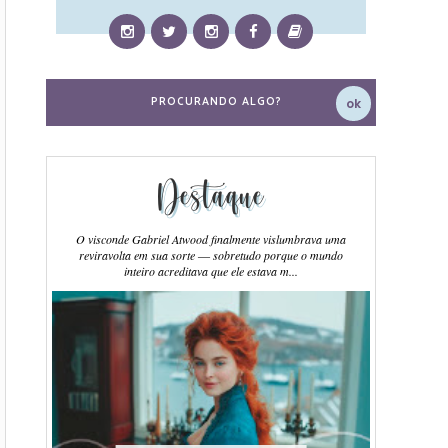
Destaque
O visconde Gabriel Atwood finalmente vislumbrava uma
reviravolta em sua sorte ― sobretudo porque o mundo
inteiro acreditava que ele estava m...