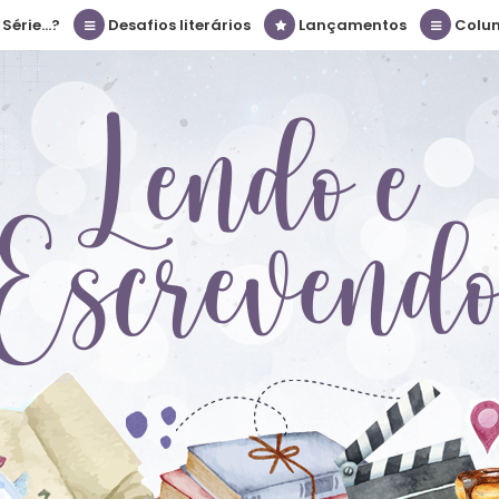
érie...?
Desafios literários
Lançamentos
Colu