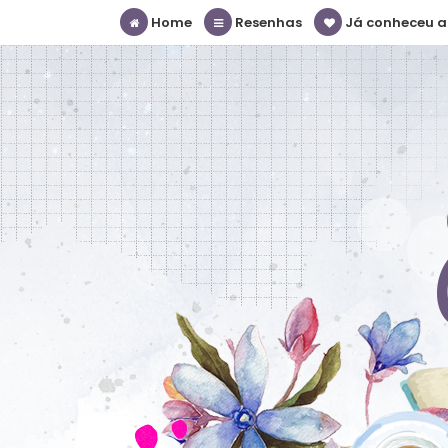
Home
Resenhas
Já conheceu a S