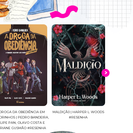
A DA OBEDIÊNCIA EM
MALDIÇÃ0 | HARPER L. WOODS
CAVALEIROS DO ZO
OS | PEDRO BANDEIRA,
#RESENHA
SEIYA FINAL EDITIO
 PAN, OLAVO COSTA E
MASAMI KURUMAD
E GUSMÃO #RESENHA