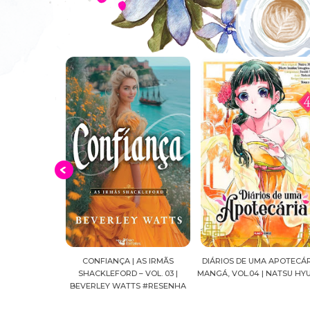
| SHADOW
CONFIANÇA | AS IRMÃS
DIÁRIOS DE UMA APOTECÁRIA |
.HUNTER
SHACKLEFORD – VOL. 03 |
MANGÁ, VOL.04 | NATSU HYUUGA
BEVERLEY WATTS #RESENHA