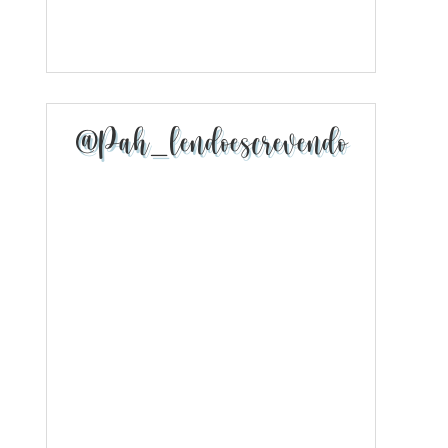
@pah_lendoescrevendo