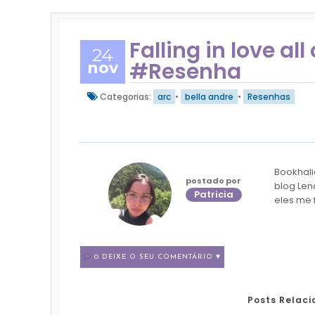
Falling in love al
24
#Resenha
nov
Categorias:
arc
•
bella andre
•
Resenhas
Bookhali
postado por
blog Len
Patricia
eles me 
0 DEIXE O SEU COMENTÁRIO ♥
Posts Relac