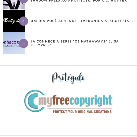
SHADOW FALLS AO ANOITECER, POR C.C. HUNTER
UM DIA VOCÊ APRENDE… (VERONICA A. SHOFFSTALL)
JÁ CONHECE A SÉRIE “OS HATHAWAYS” (LISA
KLEYPAS)?
Protegido