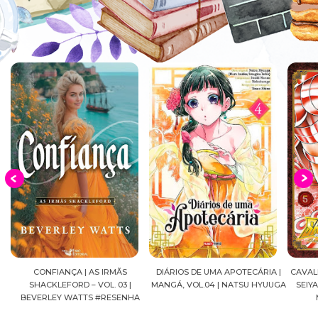
CONFIANÇA | AS IRMÃS
DIÁRIOS DE UMA APOTECÁRIA |
CAVALEIROS
SHACKLEFORD – VOL. 03 |
MANGÁ, VOL.04 | NATSU HYUUGA
SEIYA FINA
BEVERLEY WATTS #RESENHA
MASA