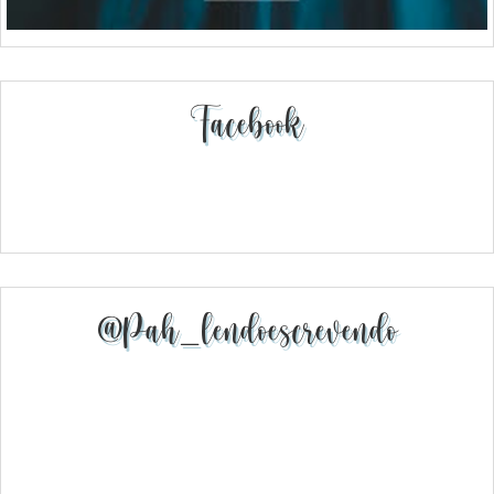
Facebook
@pah_lendoescrevendo