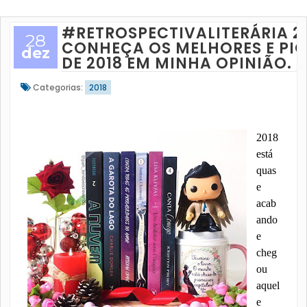
#RETROSPECTIVALITERÁRIA 20
28
CONHEÇA OS MELHORES E PIO
dez
DE 2018 EM MINHA OPINIÃO.
Categorias:
2018
2018
está
quas
e
acab
ando
e
cheg
ou
aquel
e