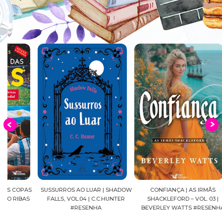
S
SUSSURROS AO LUAR | SHADOW
CONFIANÇA | AS IRMÃS
DIÁRI
FALLS, VOL.04 | C.C.HUNTER
SHACKLEFORD – VOL. 03 |
MANGÁ
#RESENHA
BEVERLEY WATTS #RESENHA