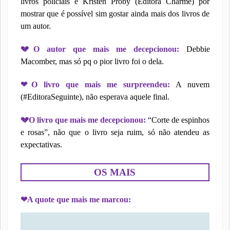
livros policiais e Kristen Proby (Editora Charme) por
mostrar que é possível sim gostar ainda mais dos livros de
um autor.
💔
O autor que mais me decepcionou:
Debbie
Macomber, mas só pq o pior livro foi o dela.
❤
O livro que mais me surpreendeu:
A nuvem
(#EditoraSeguinte), não esperava aquele final.
💔
O livro que mais me decepcionou:
“Corte de espinhos
e rosas”, não que o livro seja ruim, só não atendeu as
expectativas.
OS MAIS
❤
A quote que mais me marcou: