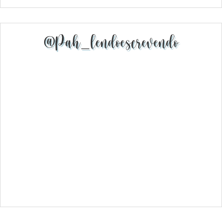
@pah_lendoescrevendo