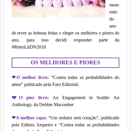
mom
ento
do
ano
de rever as leituras feitas e eleger os melhores e piores do
ano, para isso decidi responder parte da
#RetroLitDN2018
⠀
OS MELHORES E PIORES
❤
O melhor livro:
“Contra todas as probabilidades do
amor” publicado pela Faro Editorial.
💔
O pior livro:
An Engagement in Seattle: An
Anthology, da Debbie Macomber
❤
A melhor capa:
“Um sedutor sem coração”, publicado
pela Editora Arqueiro e “Contra todas as probabilidades