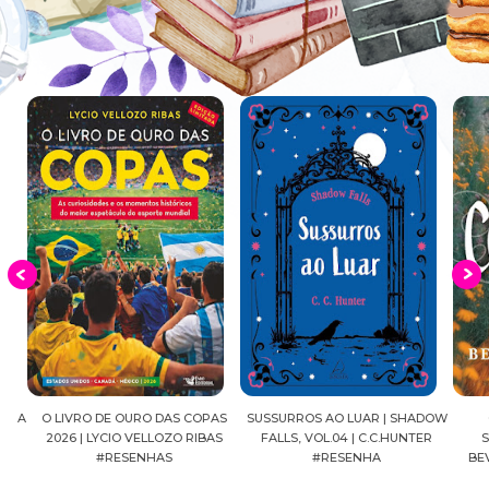
EIA
O LIVRO DE OURO DAS COPAS
SUSSURROS AO LUAR | SHADOW
C
2026 | LYCIO VELLOZO RIBAS
FALLS, VOL.04 | C.C.HUNTER
SH
#RESENHAS
#RESENHA
BEVE