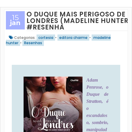
O DUQUE MAIS PERIGOSO DE
15
LONDRES (MADELINE HUNTER
jan
#RESENHA
Categorias:
cortesia
•
editora charme
•
madeline
hunter
•
Resenhas
Adam
Penrose, o
Duque de
Stratton, é
o
escandalos
o, sombrio,
manipulad