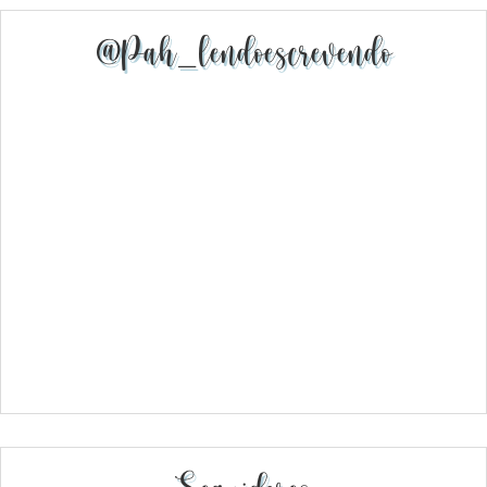
@pah_lendoescrevendo