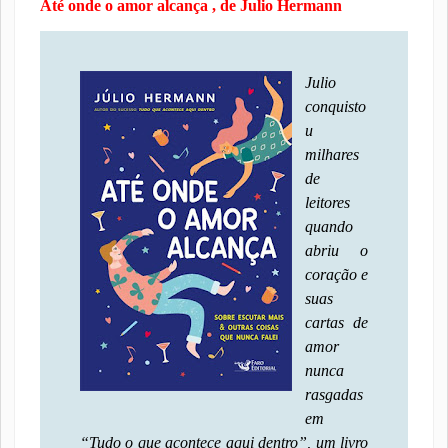
Até onde o amor alcança , de Julio Hermann
Julio
conquisto
u
milhares
de
leitores
quando
abriu o
coração e
suas
cartas de
amor
nunca
rasgadas
em
“Tudo o que acontece aqui dentro”, um livro