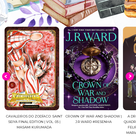
OS DO ZODÍACO: SAINT
CROWN OF WAR AND SHADOW |
A DROGA DA OBE
NAL EDITION | VOL. 05 |
J.R.WARD #RESENHA
QUADRINHOS | PED
SAMI KURUMADA
FELIPE PAN, OLA
MARIANE GUSMÃO