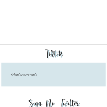
Tiktok
@lendoeescrevendo
Siga No Twitter