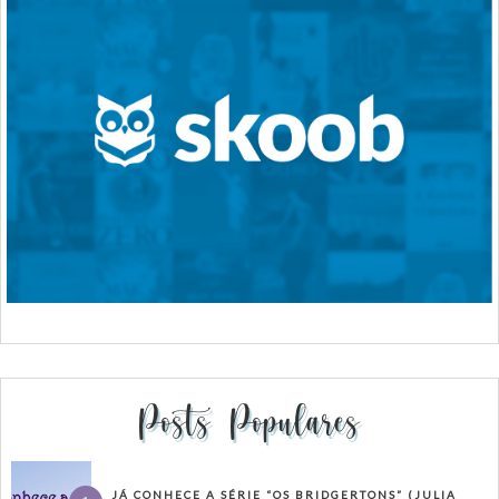
Posts Populares
JÁ CONHECE A SÉRIE “OS BRIDGERTONS” (JULIA