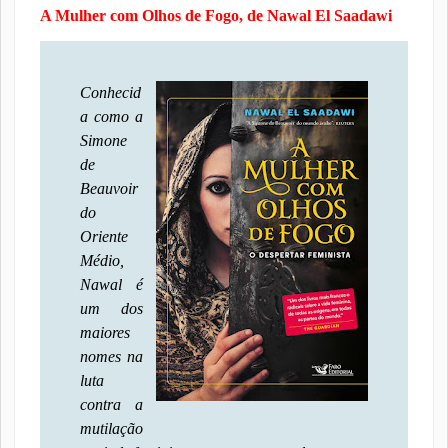
A Mulher com Olhos de Fogo, de Nawal El Saadawi
Conhecid
a como a
Simone
de
Beauvoir
do
Oriente
Médio,
Nawal é
um dos
maiores
nomes na
luta
contra a
mutilação